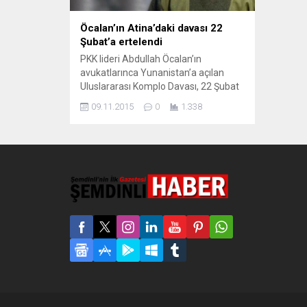
Öcalan’ın Atina’daki davası 22
Şubat’a ertelendi
PKK lideri Abdullah Öcalan’ın
avukatlarınca Yunanistan’a açılan
Uluslararası Komplo Davası, 22 Şubat
2016’ya ertelendi. PKK lideri Abdullah
09.11.2015
0
1.338
Öcalan’ın avukatları tarafından
uluslararası komplo gerekçesiyle
Yunanistan hakkında açılan dava 22
Şubat 2016’ya ertelendi. Dava
çerçevesinde, Yunanistan’ın
uluslararası anlaşmaları çiğnediğine
dikkat çekiliyordu. Mahkeme
hukuksuzlukları tespit edip
Yunanistan’ı tazminata mahkum
ederse, alınacak tazminat
Yunanistan...