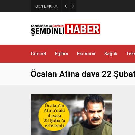
SON DAKİKA
Kaymakam Erdoğan Altınsu K
Güncel
Eğitim
Ekonomi
Sağlık
Tekn
Öcalan Atina dava 22 Şuba