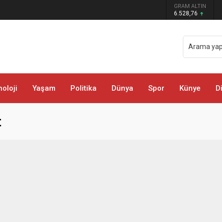
GRAM ALTIN
öyü ve Mezralarında Vatandaşlarla Buluştu
6.528,76
oloji
Yaşam
Politika
Dünya
Spor
Künye
D
t