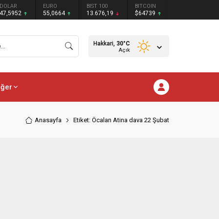
DOLAR
EURO
BIST 100
BITCOIN
47,5952
55,0664
13.676,19
$64739
Hakkari,
30
°C
Açık
iğer
Anasayfa
Etiket: Öcalan Atina dava 22 Şubat