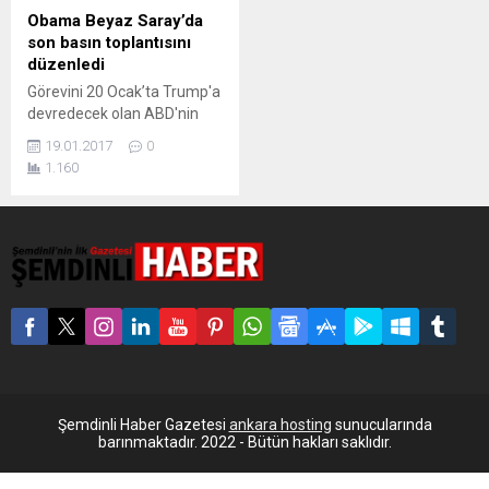
Obama Beyaz Saray’da
son basın toplantısını
düzenledi
Görevini 20 Ocak’ta Trump'a
devredecek olan ABD'nin
44'üncü Başkanı Barack
19.01.2017
0
Obama, Beyaz Saray'da son
1.160
basın toplantısını düzenledi.
Görevini 20 Ocak Cuma
günü yeni başkan seçilen
Donald Trump'a devredecek
olan ABD'nin 44'üncü
Başkanı Barack Obama,
Beyaz Saray'da son kez
kameralar önüne geçerek
basın toplantısı basın
toplantısı düzenledi. Obama
basın toplantısına, "Bugün...
Şemdinli Haber Gazetesi
ankara hosting
sunucularında
barınmaktadır. 2022 - Bütün hakları saklıdır.