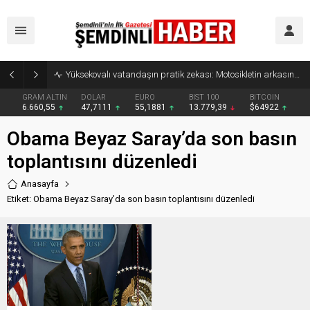
Yüksekovalı vatandaşın pratik zekası: Motosikletin arkasına el arabası bağlayarak üzerinde ot taşıdı
GRAM ALTIN
DOLAR
EURO
BIST 100
BITCOIN
6.660,55
47,7111
55,1881
13.779,39
$64922
Obama Beyaz Saray’da son basın
toplantısını düzenledi
Anasayfa
Etiket: Obama Beyaz Saray’da son basın toplantısını düzenledi