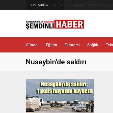
SON DAKİKA
Kaymakam Erdoğan Altınsu K
Güncel
Eğitim
Ekonomi
Sağlık
Tekn
Nusaybin’de saldırı