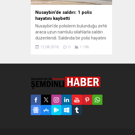
Nusaybin’de saldırı: 1 polis
hayatını kaybetti
Nusaybin'de polislerin bulunduğu zırhlı
araca uzun namlulu silahlarla saldırı
düzenlendi. Saldırıda bir polis hayatını
kaybetti, bir polis de yaralandı.
12.08.2016
0
1.196
Mardin’in Nusaybin ilçesinde
Selahaddin Eyyubi Mahallesi’nde
polislerin bulunduğu zırhlı araca uzun
namlulu silahlarla saldırı düzenlendi.
Saldırıda bir polis hayatını
kaybederken, bir polis de yaralandı.
Yaralanan polis, Nusaybin Devlet
Hastanesi’ne kaldırıldı. Saldırının
ardından güvenlik...