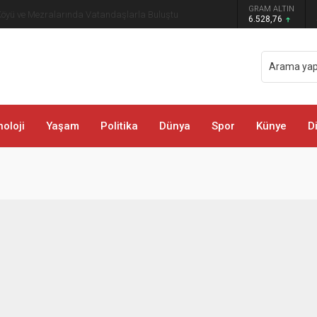
GRAM ALTIN
öyü ve Mezralarında Vatandaşlarla Buluştu
6.528,76
oloji
Yaşam
Politika
Dünya
Spor
Künye
D