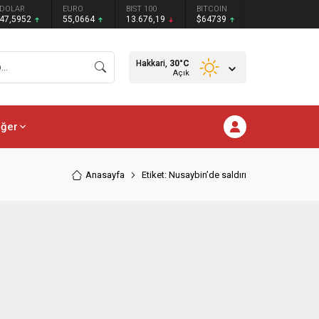
DOLAR
EURO
BIST 100
BITCOIN
47,5952
55,0664
13.676,19
$64739
Hakkari,
30
°C
Açık
iğer
Anasayfa
Etiket: Nusaybin’de saldırı