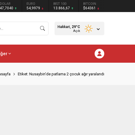
DOLAR
EURO
BIST 100
BITCOIN
47,7040
54,9979
13.866,67
$64361
Hakkari,
29
°C
Açık
iğer
asayfa
Etiket: Nusaybin’de patlama 2 çocuk ağır yaralandı