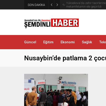
Yüksekova’da zehir tacirlerine
SON DAKİKA
metamfetamin ele geçirildi
Güncel
Eğitim
Ekonomi
Sağlık
Tekn
Nusaybin’de patlama 2 çocu