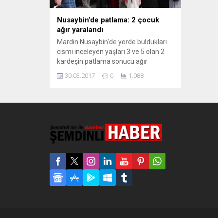
Nusaybin’de patlama: 2 çocuk
ağır yaralandı
Mardin Nusaybin'de yerde buldukları
cismi inceleyen yaşları 3 ve 5 olan 2
kardeşin patlama sonucu ağır
yaralandığı belirtiliyor.
30.03.2017
0
1.088
Mardin'in Nusaybin ilçesi Abdulkadir
Paşa Mahallesinde yerde buldukları
cismi kurcalayan yaşları 3 ve 5 olan 2
kardeş ağır yaralandı. Nusaybin Devlet
Hastanesine kaldırılan iki kardeş
yapılan ilk müdahalenin ardından
Mardin Devlet Hastanesine sevk...