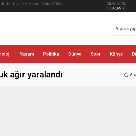
 darbe: Kıyafetlere emdirilmiş 13 kilo
GRAM ALTIN
6.587,65
oloji
Yaşam
Politika
Dünya
Spor
Künye
D
k ağır yaralandı
An