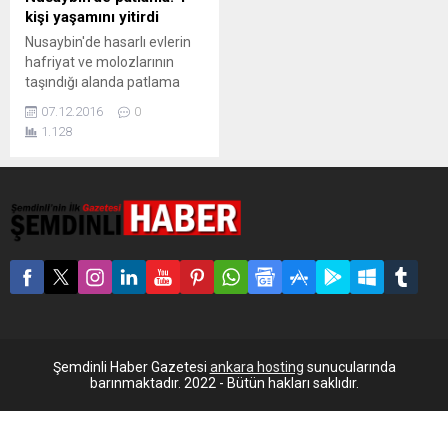
kişi yaşamını yitirdi
Nusaybin'de hasarlı evlerin
hafriyat ve molozlarının
taşındığı alanda patlama
yaşandı, 1 kişi yaşamını
07.12.2016
0
yitirdi. Mardin'in Nusaybin
1.128
ilçesinde sokağa çıkma
yasaklarının sürdüğü 6
mahallede, hasarlı olan ve
yıkılan evlerin hafriyat ve
molozlarının taşındığı
alanda meydana gelen
patlamada 1 kişi yaşamını
yitirdi, 1 kişi de yaralandı.
Patlama saat 14.20
sıralarında meydana geldi....
Şemdinli Haber Gazetesi
ankara hosting
sunucularında
barınmaktadır. 2022 - Bütün hakları saklıdır.