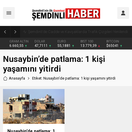
Şemdinli’de Cadde ve Kavşaklarda Trafik Çizgileri Yenilendi
GRAM ALTIN
DOLAR
EURO
BIST 100
BITCOIN
6.660,55
47,7111
55,1881
13.779,39
$65041
Nusaybin’de patlama: 1 kişi
yaşamını yitirdi
Anasayfa
Etiket: Nusaybin’de patlama: 1 kişi yaşamını yitirdi
Nusaybin’de patlama: 1