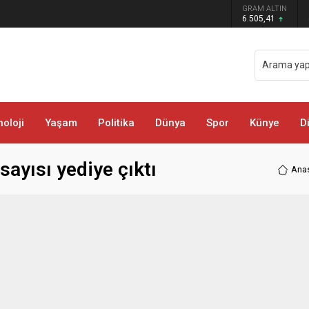
 darbe: Kıyafetlere emdirilmiş 13 kilo
GRAM ALTIN
6.505,41
oloji
Yaşam
Politika
Dünya
Spor
Künye
D
sayısı yediye çıktı
Ana