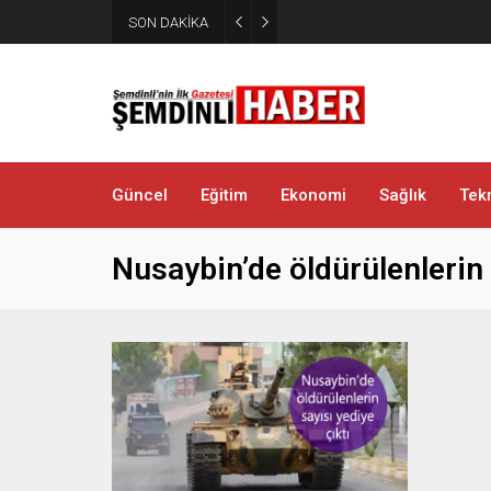
Yüksekova’da zehir tacirlerine
SON DAKİKA
metamfetamin ele geçirildi
Güncel
Eğitim
Ekonomi
Sağlık
Tekn
Nusaybin’de öldürülenlerin 