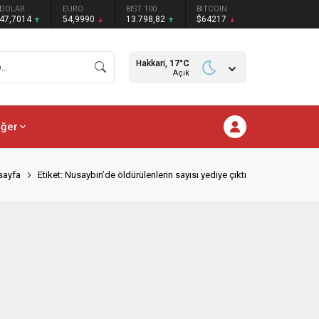
DOLAR
EURO
BIST 100
BITCOIN
47,7014
54,9990
13.798,82
$64217
Hakkari,
17
°C
Açık
iğer
sayfa
Etiket: Nusaybin’de öldürülenlerin sayısı yediye çıktı