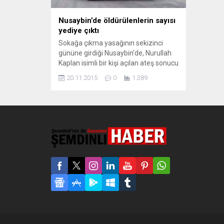
Nusaybin’de öldürülenlerin sayısı
yediye çıktı
Sokağa çıkma yasağının sekizinci
gününe girdiği Nusaybin’de, Nurullah
Kaplan isimli bir kişi açılan ateş sonucu
öldürüldü. İlçede hayatını
20.11.2015
0
1.389
kaybedenlerin sayısı yediye yükseldi.
Sokağa çıkma yasağının 8 gündür
sürdüğü Mardin’in Nusaybin ilçesinde
yaşamını yitirenlerin sayısı yediye
yükseldi. Abluka altında olan
Abldulkadirpaşa Mahallesi’ne ateş
açılması üzerine Tekin Sokak’ta
bulunan 45 yaşındaki Nurullah
Kaplan,...