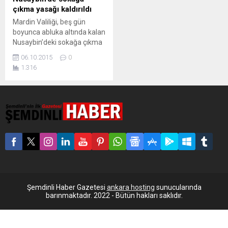
çıkma yasağı kaldırıldı
Mardin Valiliği, beş gün
boyunca abluka altında kalan
Nusaybin’deki sokağa çıkma
yasağının saat 06.00’dan
06.10.2015
0
itibaren kaldırıldığını duyurdu.
1.316
Mardin Nusaybin’deki sokağa
çıkma yasağı saat 06.00’dan
itibaren kaldırıldı. Valilikten
yapılan açıklamada şunlar
ifade edildi: “5442 Sayılı İl
İdaresi Kanunu’nun 11C
maddesi gereğince, ilimiz
Nusaybin ilçesinde
01.10.2015 Perşembe günü
Saat 19.00’dan geçerli olmak
üzere ilan edilen...
Şemdinli Haber Gazetesi
ankara hosting
sunucularında
barınmaktadır. 2022 - Bütün hakları saklıdır.