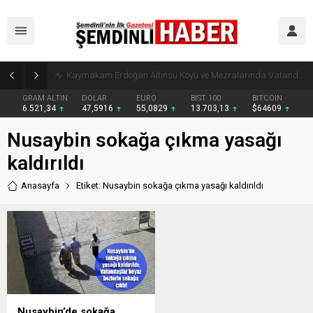
Kaymakam Erdoğan Altınsu Köyü ve Mezralarında Vatandaşlarla Buluştu
GRAM ALTIN
DOLAR
EURO
BIST 100
BITCOIN
6.521,34
47,5916
55,0829
13.703,13
$64609
Nusaybin sokağa çıkma yasağı
kaldırıldı
Anasayfa
Etiket: Nusaybin sokağa çıkma yasağı kaldırıldı
Nusaybin’de sokağa