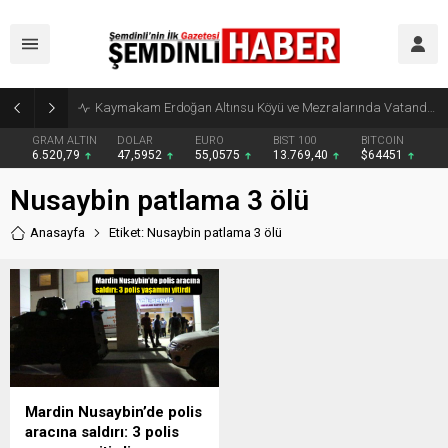
Kaymakam Erdoğan Altınsu Köyü ve Mezralarında Vatandaşlarla Buluştu
GRAM ALTIN
DOLAR
EURO
BIST 100
BITCOIN
6.520,79
47,5952
55,0575
13.769,40
$64451
Nusaybin patlama 3 ölü
Anasayfa
Etiket: Nusaybin patlama 3 ölü
Mardin Nusaybin’de polis
aracına saldırı: 3 polis