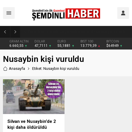
Şemdinli’de Cadde ve Kavşaklarda Trafik Çizgileri Yenilendi
GRAM ALTIN
DOLAR
EURO
BIST 100
BITCOIN
6.660,55
47,7111
55,1881
13.779,39
$64949
Nusaybin kişi vuruldu
Anasayfa
Etiket: Nusaybin kişi vuruldu
Silvan ve Nusaybin’de 2
kişi daha öldürüldü