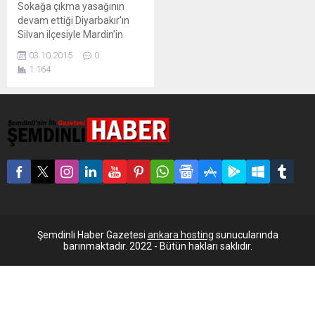
Sokağa çıkma yasağının
devam ettiği Diyarbakır’ın
Silvan ilçesiyle Mardin’in
Nusaybin ilçesinde 2 sivilin
03.10.2015
0
daha öldürüldüğü belirtildi.
1.164
Diyarbakır’ın Silvan ilçesiyle
Mardin’in Nusaybin ilçesinde
2 sivil daha öldürüldü. Dicle
Haber Ajansı’nın (DİHA)
haberine göre, dün Konak
Mahallesi Dicle Caddesi
üzerindeki yaralıları almaya
gittiği sırada bir yurttaşın
özel harekat timleri
tarafından baldırından
vurularak...
Şemdinli Haber Gazetesi
ankara hosting
sunucularında
barınmaktadır. 2022 - Bütün hakları saklıdır.