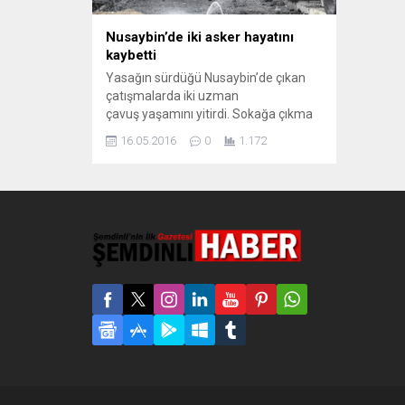
Nusaybin’de iki asker hayatını
kaybetti
Yasağın sürdüğü Nusaybin’de çıkan
çatışmalarda iki uzman
çavuş yaşamını yitirdi. Sokağa çıkma
yasağının 2 ayı aşkın zamandır
16.05.2016
0
1.172
sürdüğü Mardin’in Nusaybin ilçesinde
çatışmalar devam ediyor. Bugün saat
11.00 sıralarında Abdülkadirpaşa
Mahallesi’nde çıkan çatışmada da 1
uzman çavuş ağır yaralandı. Nusaybin
Devlet Hastanesi’ne kaldırılan ağır
yaralı asker, yapılan müdahalelere
rağmen kurtarılamayarak hayatını
kaybetti. Akşamüzeri Jandarma...