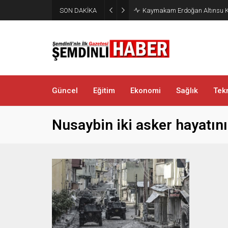
SON DAKİKA
Kaymakam Erdoğan Altınsu K
Güncel
Eğitim
Ekonomi
Sağlık
Tekn
Nusaybin iki asker hayatını