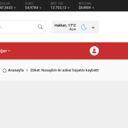
DOLAR
EURO
BIST 100
BITCOIN
47,5633
54,9784
13.703,13
$64909
Hakkari,
17
°C
Açık
iğer
Anasayfa
Etiket: Nusaybin iki asker hayatını kaybetti