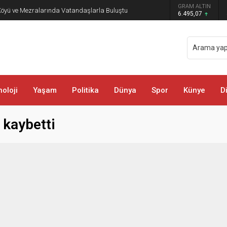
GRAM ALTIN
öyü ve Mezralarında Vatandaşlarla Buluştu
6.495,07
oloji
Yaşam
Politika
Dünya
Spor
Künye
D
 kaybetti