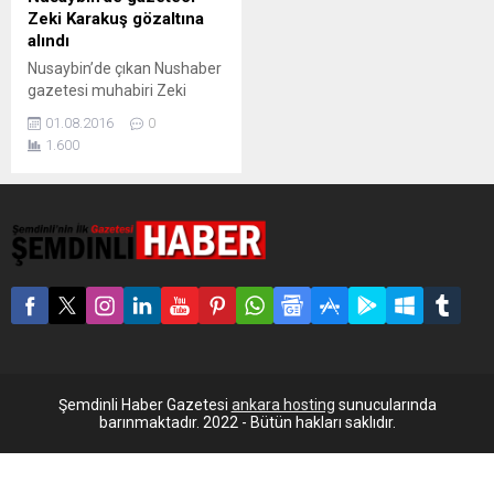
Zeki Karakuş gözaltına
alındı
Nusaybin’de çıkan Nushaber
gazetesi muhabiri Zeki
Karakuş, ilçenin girişinde
01.08.2016
0
bulunan polis kontrol
1.600
noktasında gözaltına alındı.
Mardin’in Nusaybin ilçesinde
yayın yapan Nushaber yerel
gazetesi muhabiri Zeki
Karakuş, ilçenin girişinde
kurulan polis kontrol
noktasında dün akşam
saatlerinde gözaltına alındı.
Gözaltı gerekçesi
öğrenilemeyen Karakuş, İlçe
Emniyet Müdürlüğü’ne
götürüldü. Karakuş’un
Şemdinli Haber Gazetesi
ankara hosting
sunucularında
bugün savcılığa çıkarılması
barınmaktadır. 2022 - Bütün hakları saklıdır.
bekleniyor.