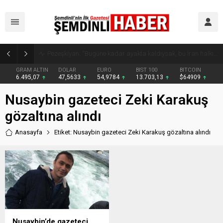
Kaymakam Erdoğan Altınsu Köyü ve Mezralarında Vatandaşlarla Buluştu
GRAM ALTIN
DOLAR
EURO
BIST 100
BITCOIN
6.495,07
47,5633
54,9784
13.703,13
$64909
Nusaybin gazeteci Zeki Karakuş
gözaltına alındı
Anasayfa
Etiket: Nusaybin gazeteci Zeki Karakuş gözaltına alındı
Nusaybin’de gazeteci