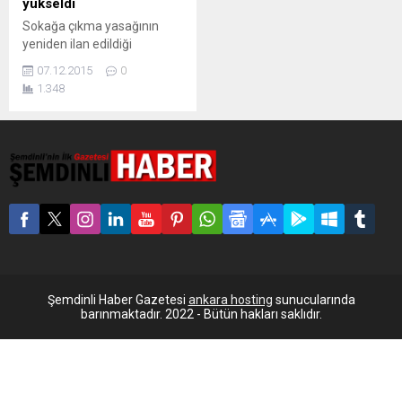
yükseldi
Sokağa çıkma yasağının
yeniden ilan edildiği
Nusaybin’de iddiaya göre
07.12.2015
0
polis 56 yaşındaki Fehime
1.348
Aktı’yı öldürdü. 12 yaşındaki
M.A.’ da omzuna isabet
eden kurşunla yaralandı. 5.’si
ilan edilen sokağa çıkma
yasağında Nusaybin’de
hayatını kaybeden sivil
yurttaş sayısı 4’e yükseldi.
56 yaşında olduğu öğrenilen
Fehime Aktı adlı bir kadın,
iddiaya göre yaşadığı...
Şemdinli Haber Gazetesi
ankara hosting
sunucularında
barınmaktadır. 2022 - Bütün hakları saklıdır.