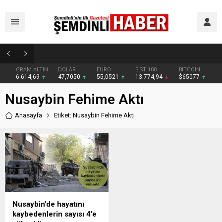
Yüksekova’da zehir tacirlerine darbe: Kıyafetlere emdirilmiş 13 kilo metamfetamin ele geçirildi
GRAM ALTIN
DOLAR
EURO
BIST 100
BITCOIN
6.614,69
47,7050
55,0521
13.774,94
$65077
Nusaybin Fehime Aktı
Anasayfa
Etiket: Nusaybin Fehime Aktı
Nusaybin’de hayatını
kaybedenlerin sayısı 4’e