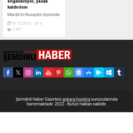
engelleniyor, yasak
kaldırılsın
Mardin’in Nusaybin ilçesinde
29 Kasım’da, Abdulkadir
01.12.2015
0
Paşa, Fırat, Yenişehir ve
1.267
Dicle mahallelerinde 4’üncü
kez ilan edilen sokağa çıkma
yasağıyla ilgili olarak Eğitim-
Sen Nusaybin
temsilciliğinden açıklama
geldi. Açıklamada,
çocukların eğitim
haklarından mahrum
bırakıldığı vurgulanarak,
yasağın biran önce
kaldırılması çağrısında
bulunuldu. Eğitim-Sen
Şemdinli Haber Gazetesi
ankara hosting
sunucularında
Nusaybin temsilciliği, ilçcede
barınmaktadır. 2022 - Bütün hakları saklıdır.
4’üncü kez ilan edilen
sokağa çıkma yasağıyla...