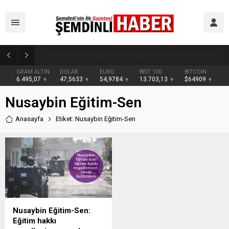
Kaymakam Erdoğan Altınsu Köyü ve Mezralarında Vatandaşlarla Buluştu
GRAM ALTIN
DOLAR
EURO
BIST 100
BITCOIN
6.495,07
47,5633
54,9784
13.703,13
$64909
Nusaybin Eğitim-Sen
Anasayfa
Etiket: Nusaybin Eğitim-Sen
Nusaybin Eğitim-Sen:
Eğitim hakkı