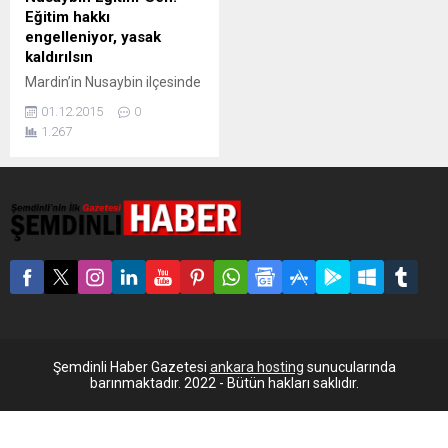
Eğitim hakkı
engelleniyor, yasak
kaldırılsın
Mardin’in Nusaybin ilçesinde
29 Kasım’da, Abdulkadir
01.12.2015
0
Paşa, Fırat, Yenişehir ve
1.267
Dicle mahallelerinde 4’üncü
kez ilan edilen sokağa çıkma
yasağıyla ilgili olarak Eğitim-
Sen Nusaybin
temsilciliğinden açıklama
geldi. Açıklamada,
çocukların eğitim
haklarından mahrum
bırakıldığı vurgulanarak,
yasağın biran önce
kaldırılması çağrısında
bulunuldu. Eğitim-Sen
Şemdinli Haber Gazetesi
ankara hosting
sunucularında
Nusaybin temsilciliği, ilçcede
barınmaktadır. 2022 - Bütün hakları saklıdır.
4’üncü kez ilan edilen
sokağa çıkma yasağıyla...