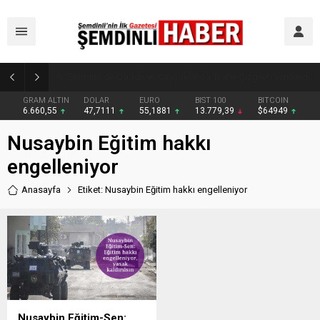
Şemdinli’de Cadde ve Kavşaklarda Trafik Çizgileri Yenilendi
GRAM ALTIN
DOLAR
EURO
BIST 100
BITCOIN
6.660,55
47,7111
55,1881
13.779,39
$64949
Nusaybin Eğitim hakkı
engelleniyor
Anasayfa
Etiket: Nusaybin Eğitim hakkı engelleniyor
Nusaybin Eğitim-Sen: