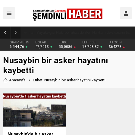
Yüksekova’da zehir tacirlerine darbe: Kıyafetlere emdirilmiş 13 kilo metamfetamin ele geçirildi
GRAM ALTIN
DOLAR
EURO
BIST 100
BITCOIN
6.544,76
47,7013
55,0086
13.798,82
$64278
Nusaybin bir asker hayatını
kaybetti
Anasayfa
Etiket: Nusaybin bir asker hayatını kaybetti
Nusaybin’de bir asker