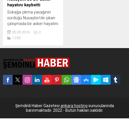
hayatını kaybetti
Sokağa çıkma yasağının
sürdüğü Nusaybin’de çıkan
çatışmada bir asker hayatını
kaybetti. Mardin’in Nusaybin
05.05.2016
0
İlçesi’nde çıkan çatışmada
1.350
bir asker hayatını kaybetti.
Sokağa çıkma yasağının
sürdüğü ilçede çıkan
çatışmada yaralanan bir
asker, kaldırıldığı Nusaybin
Devlet Hastanesi’nde
müdahaleye rağmen
hayatını kaybetti.
Nusaybin’de 14 Mart’ta
sokağa çıkma yasağı ilan
etmişti.
Şemdinli Haber Gazetesi
ankara hosting
sunucularında
barınmaktadır. 2022 - Bütün hakları saklıdır.