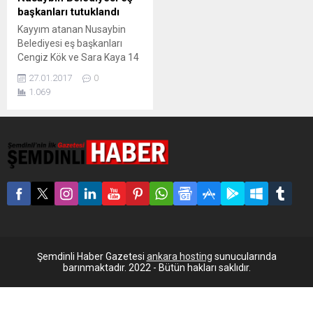
başkanları tutuklandı
Kayyım atanan Nusaybin
Belediyesi eş başkanları
Cengiz Kök ve Sara Kaya 14
gün boyunca gözaltında
27.01.2017
0
kaldıktan sonra çıkarıldıkları
1.069
mahkemece tutuklandı.
Mardin’in Nusaybin ilçesinde
13 Ocak günü evlerine
yapılan baskınla 12 kişi ile
birlikte gözaltına alınan
Nusaybin Belediye eş
başkanları Sara Kaya ve
Cengiz Kök 14 gün
gözaltında kaldıktan sonra
dün...
Şemdinli Haber Gazetesi
ankara hosting
sunucularında
barınmaktadır. 2022 - Bütün hakları saklıdır.