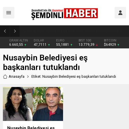
Şemdinli’de Cadde ve Kavşaklarda Trafik Çizgileri Yenilendi
GRAM ALTIN
DOLAR
EURO
BIST 100
BITCOIN
6.660,55
47,7111
55,1881
13.779,39
$64929
Nusaybin Belediyesi eş
başkanları tutuklandı
Anasayfa
Etiket: Nusaybin Belediyesi eş başkanları tutuklandı
Nusaybin Belediyesi eş