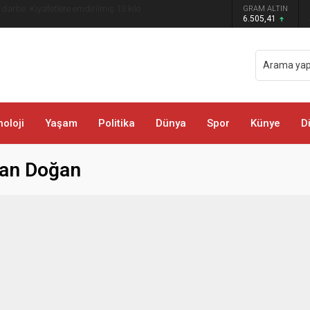
 darbe: Kıyafetlere emdirilmiş 13 kilo
GRAM ALTIN
6.505,41
oloji
Yaşam
Politika
Dünya
Spor
Künye
D
kan Doğan