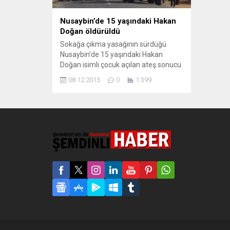
Nusaybin’de 15 yaşındaki Hakan
Doğan öldürüldü
Sokağa çıkma yasağının sürdüğü
Nusaybin’de 15 yaşındaki Hakan
Doğan isimli çocuk açılan ateş sonucu
yaşamını yitirdi. Sokağa çıkma
08.12.2015
0
1.399
yasağının 3 gündür sürdüğü Mardin’in
Nusaybin ilçesinde bir çocuk daha
öldürüldü. Dicle Haber Ajansı’nın
(DİHA) haberine göre, Abdulkadirpaşa
Mahallesi Dilek Sokak’ta evinin önüne
çıkan 15 yaşındaki Hakan Doğan, zırhlı
araç tarafından açılan...