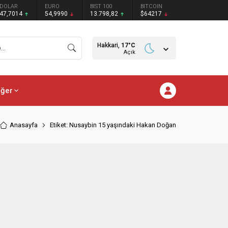
DOLAR
EURO
BIST 100
BITCOIN
47,7014
54,9990
13.798,82
$64217
Hakkari,
17
°C
Açık
iğer
Anasayfa
Etiket: Nusaybin 15 yaşındaki Hakan Doğan