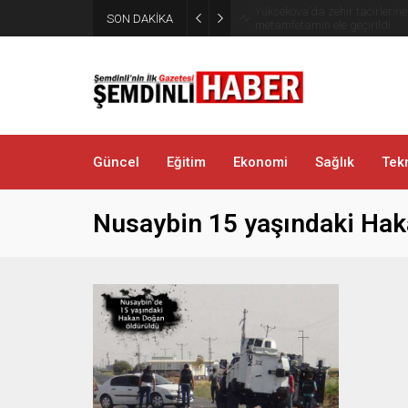
Yüksekova’da zehir tacirlerine
SON DAKİKA
metamfetamin ele geçirildi
Güncel
Eğitim
Ekonomi
Sağlık
Tekn
Nusaybin 15 yaşındaki Ha