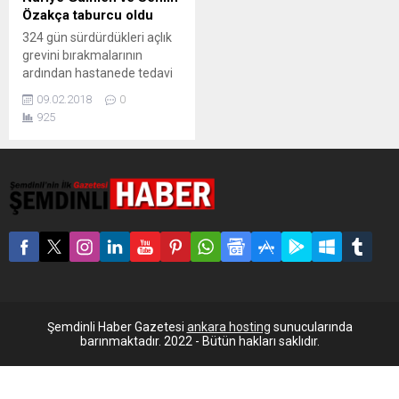
Özakça taburcu oldu
324 gün sürdürdükleri açlık
grevini bırakmalarının
ardından hastanede tedavi
altına alınan Nuriye Gülmen
09.02.2018
0
ve Semih Özakça bugün
925
taburcu oldu. Kanun
Hükmünde Kararname
(KHK) ile ihraç edilmelerinin
ardından başladıkları açlık
grevi eylemini 324 gün
sürdüren akademisyen
Nuriye Gülmen ve öğretmen
Semih Özakça, tedavi altına
alındıkları hastaneden
taburcu oldu. Taburcu
olduklarını bir...
Şemdinli Haber Gazetesi
ankara hosting
sunucularında
barınmaktadır. 2022 - Bütün hakları saklıdır.