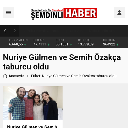
Yüksekovalı vatandaşın pratik zekası: Motosikletin arkasına el arabası bağlayarak üzerinde ot taşıdı
GRAM ALTIN
DOLAR
EURO
BIST 100
BITCOIN
6.660,55
47,7111
55,1881
13.779,39
$64922
Nuriye Gülmen ve Semih Özakça
taburcu oldu
Anasayfa
Etiket: Nuriye Gülmen ve Semih Özakça taburcu oldu
Nuriye Gülmen ve Semih