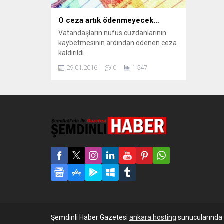
O ceza artık ödenmeyecek…
Vatandaşların nüfus cüzdanlarının
kaybetmesinin ardından ödenen ceza
kaldırıldı.
29.01.2016
0
1.547
Şemdinli Haber Gazetesi
ankara hosting
sunucularında b