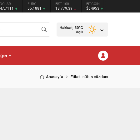
DOLAR
EURO
BIST 100
BITCOIN
47,7111
55,1881
13.779,39
$64953
Hakkari,
30
°C
Açık
iğer
Anasayfa
Etiket: nüfus cüzdanı