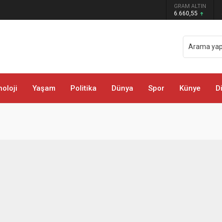
GRAM ALTIN
rda Trafik Çizgileri Yenilendi
6.660,55
oloji
Yaşam
Politika
Dünya
Spor
Künye
D