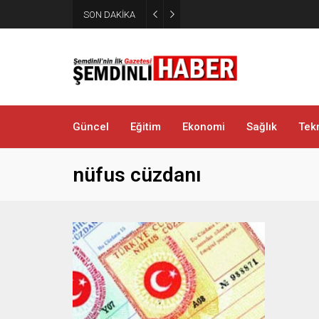
SON DAKİKA
Şemdinli’de Cadde ve Kavşakla
Güncel
Eğitim
Ekonomi
Sağlık
Tekn
nüfus cüzdanı