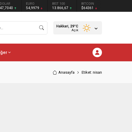
DOLAR
EURO
BIST 100
BITCOIN
47,7040
54,9979
13.866,67
$64361
Hakkari,
29
°C
Açık
iğer
Anasayfa
Etiket: nisan