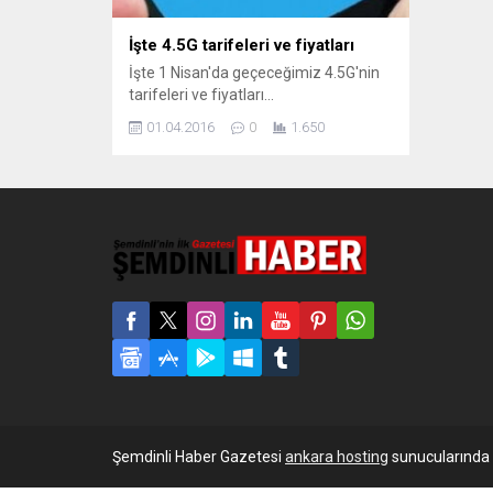
İşte 4.5G tarifeleri ve fiyatları
İşte 1 Nisan'da geçeceğimiz 4.5G'nin
tarifeleri ve fiyatları...
01.04.2016
0
1.650
Şemdinli Haber Gazetesi
ankara hosting
sunucularında b