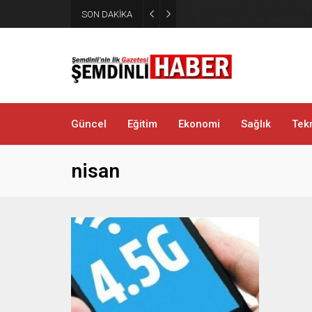
Yüksekova’da zehir tacirlerine
SON DAKİKA
metamfetamin ele geçirildi
Güncel
Eğitim
Ekonomi
Sağlık
Tekn
nisan