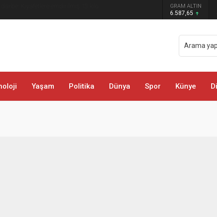
 darbe: Kıyafetlere emdirilmiş 13 kilo
GRAM ALTIN
6.587,65
oloji
Yaşam
Politika
Dünya
Spor
Künye
D