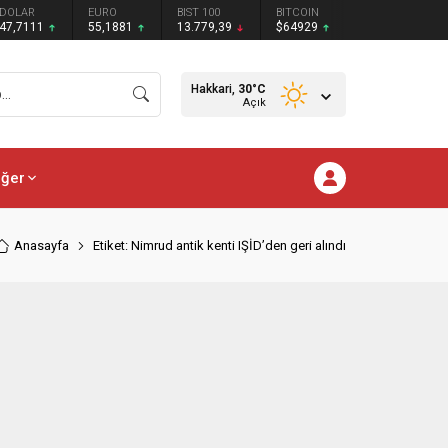
DOLAR
EURO
BIST 100
BITCOIN
47,7111
55,1881
13.779,39
$64929
Hakkari,
30
°C
Açık
iğer
Anasayfa
Etiket: Nimrud antik kenti IŞİD’den geri alındı