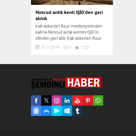
Nimrud antik kenti IŞİD’den geri
alındı
Irak askerleri Asur medeniyetinden
kalma Nimrud antik kentini IŞİD'in
elinden geri aldı. Irak askerleri Asur
medeniyetinden kalma Nimrud antik
13.11.2016
0
1.221
kentini IŞİD'in elinden geri aldı. BBC'nin
haberine göre Irak hükümet güçleri
adına yapılan açıklamada, 9. Zırhlı
Birlik'e bağlı askerlerin kenti
tamamiyle ele geçirdiği ve Irak
bayrağını binalara diktiği söylendi.
Aynı birliğin,...