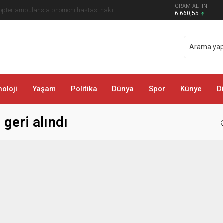
GRAM ALTIN
rda Trafik Çizgileri Yenilendi
6.660,55
oloji
Yaşam
Politika
Dünya
Spor
Künye
D
 geri alındı