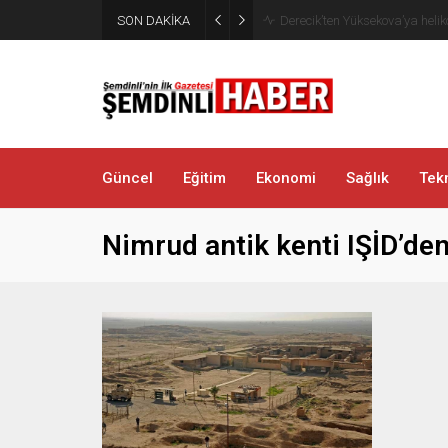
SON DAKİKA
Şemdinli’de Cadde ve Kavşakla
Güncel
Eğitim
Ekonomi
Sağlık
Tekn
Nimrud antik kenti IŞİD’den