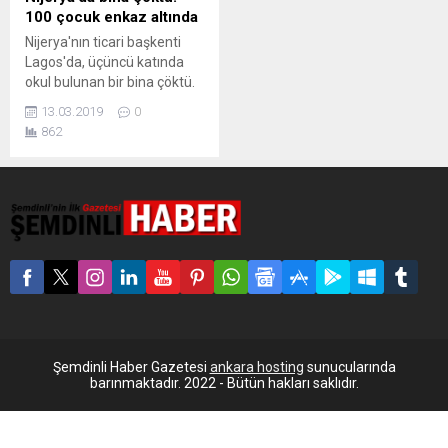
100 çocuk enkaz altında
Nijerya'nın ticari başkenti
Lagos'da, üçüncü katında
okul bulunan bir bina çöktü.
100'ü çocuk çok sayıda
13.03.2019
0
kişinin enkaz altında kaldığı
862
açıklandı. Afrika ülkesi
Nijerya’nın Lagos kentinde,
içinde bir okulun da
bulunduğu üç katlı bir bina
çöktü. Enkaz altında 100’ü
öğrenci çok sayıda kişinin
bulunduğu, şu ana dek yedi
öğrencinin kurtarıldığı
belirtiliyor....
Şemdinli Haber Gazetesi
ankara hosting
sunucularında
barınmaktadır. 2022 - Bütün hakları saklıdır.