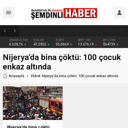
Kaymakam Erdoğan Altınsu Köyü ve Mezralarında Vatandaşlarla Buluştu
GRAM ALTIN
DOLAR
EURO
BIST 100
BITCOIN
6.528,76
47,5952
55,0664
13.676,19
$64739
Nijerya’da bina çöktü: 100 çocuk
enkaz altında
Anasayfa
Etiket: Nijerya’da bina çöktü: 100 çocuk enkaz altında
Nijerya’da bina çöktü: