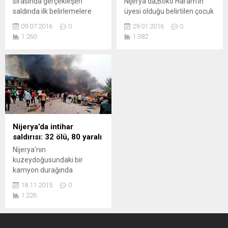
sırasında gerçekleşen
Nijerya'da,Boko Haram'ın
saldırıda ilk belirlemelere
üyesi olduğu belirtilen çocuk
göre 6 kişi yaşamını yitirdi.
yaşlarında bir intihar
09.07.2016
0
29.01.2016
0
Nijerya'nın Damboa
bombacısı en az 20 kişiyi
1.260
1.382
kentinde bu sabah iki canlı
öldürdü. Nigeria News ve
bomba saldırısı gerçekleşti.
Daily Trust gazetelerinin
Saldırılarda ilk belirlemelere
haberlerine göre, ülkenin
göre altı kişi yaşamını yitirdi.
birçok kentinde intihar
Canlı bombalardan biri
eylemlerini düzenleyen
kentteki merkez camiye
Boko Haram’ın hedefinde bir
girmeye çalışırken, güvenlik
pazar yeri vardı. Adamawa
görevlileri tarafından fark
eyaletinin Gombi kentinde,
edildi. Bir ordu sözcüsü,
kalabalık bir pazar yerinde
Nijerya’da intihar
saldırganın bunun üzerine...
meydana gelen saldırıda çok
saldırısı: 32 ölü, 80 yaralı
sayıda kişi...
Nijerya'nın
kuzeydoğusundaki bir
kamyon durağında
gerçekleşen intihar
18.11.2015
0
saldırısında en az 32 kişi
1.226
öldü, 80 kişi yaralandı.
Ayrılıkçı Boko Haram
örgütünden şüpheleniliyor.