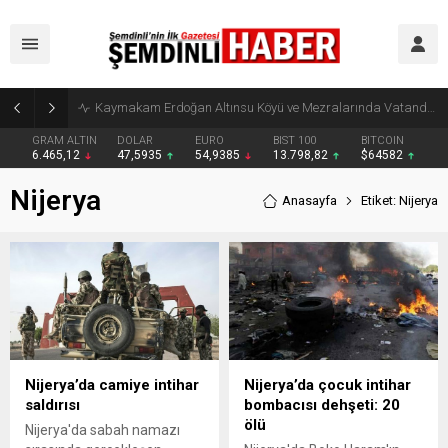
Kaymakam Erdoğan Altınsu Köyü ve Mezralarında Vatandaşlarla Buluştu
GRAM ALTIN
DOLAR
EURO
BIST 100
BITCOIN
6.465,12
47,5935
54,9385
13.798,82
$64582
Nijerya
Anasayfa
Etiket: Nijerya
Nijerya’da camiye intihar
Nijerya’da çocuk intihar
saldırısı
bombacısı dehşeti: 20
ölü
Nijerya'da sabah namazı