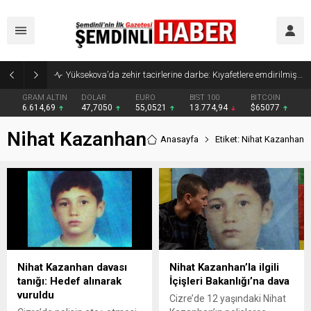
Yüksekova’da zehir tacirlerine darbe: Kıyafetlere emdirilmiş 13 kilo metamfetamin ele geçirildi
GRAM ALTIN
DOLAR
EURO
BIST 100
BITCOIN
6.614,69
47,7050
55,0521
13.774,94
$65077
Nihat Kazanhan
Anasayfa
Etiket: Nihat Kazanhan
Nihat Kazanhan davası
Nihat Kazanhan’la ilgili
tanığı: Hedef alınarak
İçişleri Bakanlığı’na dava
vuruldu
Cizre’de 12 yaşındaki Nihat