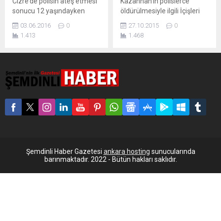
Cizre’de polisin ateş etmesi
Kazanhan’ın polislerce
sonucu 12 yaşındayken
öldürülmesiyle ilgili İçişleri
hayatını kaybeden Nihat
Bakanlığı’na maddi ve
03.06.2016
0
27.10.2015
0
Kazanhan’ın öldürülmesine
manevi tazminat davası
1.413
1.468
ilişkin davanın yedinci
açıldı. Şırnak’ın Cizre
duruşması görüldü. Davada,
ilçesinde 14 Ocak’ta
tanık İdris Sayaca,
polislerin açtığı ateş sonucu
polisin çocukları doğrudan
hayatını kaybeden 12
hedef alacak şekilde 3-4 el
yaşındaki Nihat Kazanhan’la
ateş ettiğini söyledi.
ilgili İçişleri Bakanlığı dava
Duruşma 12 Ağustos’a
açıldı. Radikal’den İdris
ertelendi. Şırnak’ın Cizre
Emen’in haberine göre, 1
İlçesi’nde 14 Ocak 2015
Milyon 350 bin lira maddi ve
günü polisin açtığı ateş
manevi tazminat talep...
sonucu hayatını kaybeden
12 yaşındaki Nihat
Şemdinli Haber Gazetesi
ankara hosting
sunucularında
Kazanhan’ın...
barınmaktadır. 2022 - Bütün hakları saklıdır.