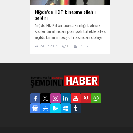
Niğde’de HDP binasına silahlı
saldırı
Niğde HDP il binasına kimliği belirsiz
kişiler tarafından pompalı tüfekle ateş
açıldı, binanın boş olmasından dolayı
yaralanan olmadı. Niğde’de yapılan
29.12.2015
0
1.316
Roboski Katliamı protestosunda bir
grup “Burası Osmanlı” diyerek taşlarla
saldırdı. Saldırının ardından kimliği
belirsiz kişiler Halkların Demokratik
Partisi (HDP) il binasına Kimliği belirsiz
kişilerce silahlı saldırı gerçekleştirdi.
Binanın boş olmasından...