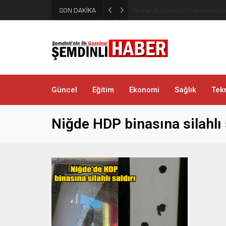
Yüksekova’da zehir tacirlerine
SON DAKİKA
metamfetamin ele geçirildi
Güncel
Eğitim
Ekonomi
Sağlık
Tekn
Niğde HDP binasına silahlı 