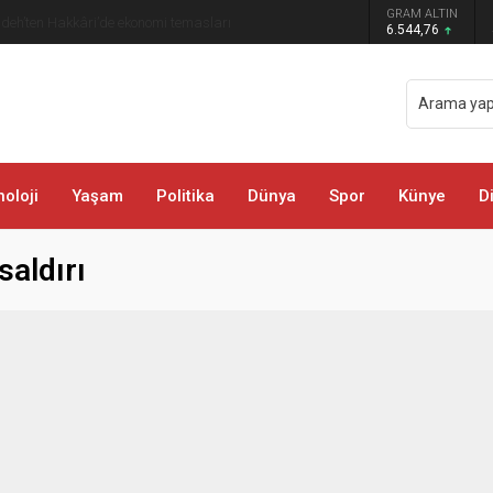
 darbe: Kıyafetlere emdirilmiş 13 kilo
GRAM ALTIN
6.544,76
oloji
Yaşam
Politika
Dünya
Spor
Künye
D
saldırı