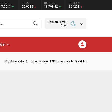
DOLAR
EURO
BIST 100
BITCOIN
47,7013
55,0086
13.798,82
$64278
Hakkari,
17
°C
Açık
iğer
Anasayfa
Etiket: Niğde HDP binasına silahlı saldırı