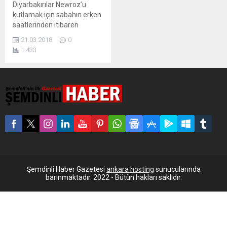
Diyarbakırılar Newroz’u
kutlamak için sabahın erken
saatlerinden itibaren
Newroz Parkı’nda toplandı.
21.03.2018
0
Halkların Demokratik Partisi
1.433
(HDP), Demokratik Bölgeler
Partisi (DBP), Halkların
Demokratik Kongresi (HDK)
ve Demokratik Toplum
Kongresi (DTK) tarafından
düzenlenen Newroz
kutlamasına gelenler, polis
tarafından oluşturulan
kontrol noktalarından
geçerek Nevruz Parkı’na
geldi. Kutlamalar saat 11.00
sıralarında başladı.
Şemdinli Haber Gazetesi
ankara hosting
sunucularında
Kutlamalara HDP Eş...
barınmaktadır. 2022 - Bütün hakları saklıdır.