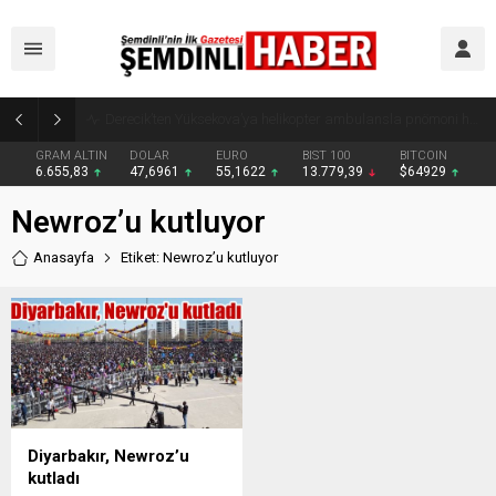
Şemdinli’de Cadde ve Kavşaklarda Trafik Çizgileri Yenilendi
GRAM ALTIN
DOLAR
EURO
BIST 100
BITCOIN
6.655,83
47,6961
55,1622
13.779,39
$64929
Newroz’u kutluyor
Anasayfa
Etiket: Newroz’u kutluyor
Diyarbakır, Newroz’u
kutladı