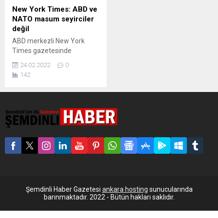
New York Times: ABD ve
NATO masum seyirciler
değil
ABD merkezli New York
Times gazetesinde
yayımlanan bir makalede,
24.02.2022
0
NATO ve ABD’nin Rusya’yı
142
kışkırtan hareketlerinin
bugünkü duruma giden
yolda hatalı adımlar olduğu
belirtildi. The New York
Times yazarı Thomas L.
Friedman “Bu Putin’in
Savaşı. Lakin ABD ve NATO
da masum seyirciler
değiller” başlıklı bir yazı
kaleme aldı. ‘ABD yangını
körükledi, tamamen...
Şemdinli Haber Gazetesi
ankara hosting
sunucularında
barınmaktadır. 2022 - Bütün hakları saklıdır.