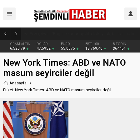
Kaymakam Erdoğan Altınsu Köyü ve Mezralarında Vatandaşlarla Buluştu
GRAM ALTIN
DOLAR
EURO
BIST 100
BITCOIN
6.520,79
47,5952
55,0575
13.769,40
$64451
New York Times: ABD ve NATO
masum seyirciler değil
Anasayfa
Etiket: New York Times: ABD ve NATO masum seyirciler değil