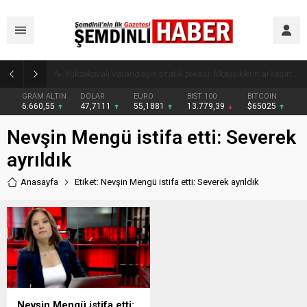
Yüksekovalı vatandaşın pratik zekası: Motosikletin arkasına el arabası bağlayarak üzerinde ot taşıdı
GRAM ALTIN
DOLAR
EURO
BIST 100
BITCOIN
6.660,55
47,7111
55,1881
13.779,39
$65025
Nevşin Mengü istifa etti: Severek
ayrıldık
Anasayfa
Etiket: Nevşin Mengü istifa etti: Severek ayrıldık
Nevşin Mengü istifa etti: