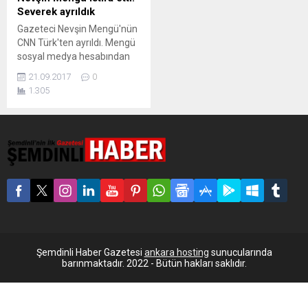
Severek ayrıldık
Gazeteci Nevşin Mengü'nün
CNN Türk'ten ayrıldı. Mengü
sosyal medya hesabından
yaptığı açıklamada "Severek
21.09.2017
0
ayrıldık" diye yazdı. CNN
1.305
Türk’te Akşam Haberleri’ni
sunarken ekrandan çekilen
Nevşin Mengü’nün istifa
ettiği belirtildi. Mengü’nün
istifa haberini ilk önce Sözcü
yazarı Uğur Dündar, Twitter
hesabından duyurdu.
Dündar’ın bu açıklamalarını
Mengü Twitter hesabından
yaptığı açıklama ile
doğruladı....
Şemdinli Haber Gazetesi
ankara hosting
sunucularında
barınmaktadır. 2022 - Bütün hakları saklıdır.