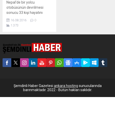
Nepal'de bir yolcu
otobüsünün devrilmesi
sonucu 33 kişi hayatını
kaybetti, 28 kişi yaralandı.
16.08.2016
0
Nepal’de yolcu otobüsünün
1.373
devrilmesi sonucu 33 kişi
hayatını kaybetti. İçişleri
Bakanlığı yetkilisi Chiranjivi
Nepal yaptığı açıklamada,
başkent Katmandu’nun 80
kilometre doğusundaki
Deurali köyünün dağlık
Arniko otobanında devrilen
otobüsün 150 metre
sürüklendiğini kazada 33
kişinin hayatını kaybettiğini
ve...
Şemdinli Haber Gazetesi
ankara hosting
sunucularında
barınmaktadır. 2022 - Bütün hakları saklıdır.