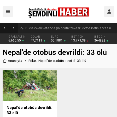
Yüksekovalı vatandaşın pratik zekası: Motosikletin arkasına el arabası bağlayarak üzerinde ot taşıdı
GRAM ALTIN
DOLAR
EURO
BIST 100
BITCOIN
6.660,55
47,7111
55,1881
13.779,39
$64922
Nepal’de otobüs devrildi: 33 ölü
Anasayfa
Etiket: Nepal’de otobüs devrildi: 33 ölü
Nepal’de otobüs devrildi:
33 ölü