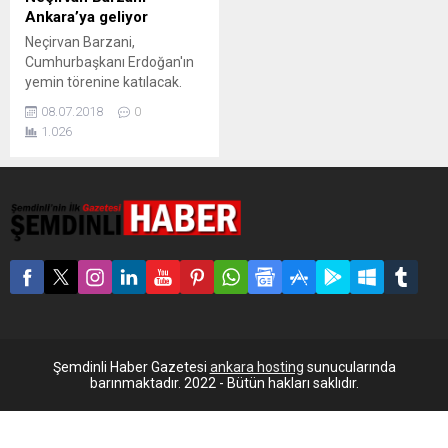
Ankara’ya geliyor
Neçirvan Barzani,
Cumhurbaşkanı Erdoğan'ın
yemin törenine katılacak.
Davet, Erdoğan'dan geldi…
08.07.2018
0
Irak Kürt Bölgesel Yönetimi
1.026
Başbakanı Neçirvan
Barzani’nin, yarın
Beştepe’de düzenlenecek
Cumhurbaşkanlığı Hükümet
Sistemi’ne geçiş
törenine katılmak için
Ankara’ya geleceği belirtildi.
Erbil merkezli yayın yapan
ve IKBY’ye yakınlığı ile bilinen
Rudaw televizyonunun
haberine göre, Başbakan
Neçirvan Barzani yarın
Şemdinli Haber Gazetesi
ankara hosting
sunucularında
Ankara’yı ziyaret edecek.
barınmaktadır. 2022 - Bütün hakları saklıdır.
Haberde,...