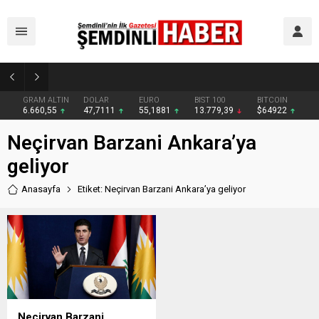
Yüksekovalı vatandaşın pratik zekası: Motosikletin arkasına el arabası bağlayarak üzerinde ot taşıdı
GRAM ALTIN
DOLAR
EURO
BIST 100
BITCOIN
6.660,55
47,7111
55,1881
13.779,39
$64922
Neçirvan Barzani Ankara’ya
geliyor
Anasayfa
Etiket: Neçirvan Barzani Ankara’ya geliyor
Neçirvan Barzani