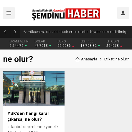
Yüksekova’da zehir tacirlerine darbe: Kıyafetlere emdirilmiş 13 kilo metamfetamin ele geçirildi
GRAM ALTIN
DOLAR
EURO
BIST 100
BITCOIN
6.544,76
47,7013
55,0086
13.798,82
$64278
ne olur?
Anasayfa
Etiket: ne olur?
YSK’den hangi karar
çıkarsa, ne olur?
İstanbul seçimlerine yönelik