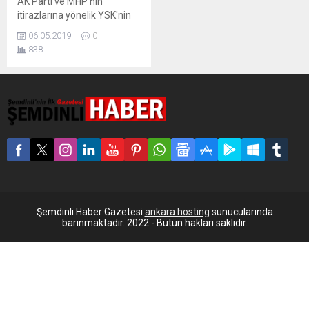
AK Parti ve MHP'nin
itirazlarına yönelik YSK'nin
bugün karar vermesi
06.05.2019
0
bekleniyor. Peki çıkacak olan
838
kararın sonuçları ne olabilir?
Yüksek Seçim Kurulu (YSK),
AK Parti’nin İstanbul
seçimlerinin iptali için 16
Nisan’da yaptığı başvuruyu
20 gün sonra karara
bağlayacak. Saat 14.30’da
toplanması beklenen
Kurul’da ilk olarak dosya
üzerinde çalışan...
Şemdinli Haber Gazetesi
ankara hosting
sunucularında
barınmaktadır. 2022 - Bütün hakları saklıdır.