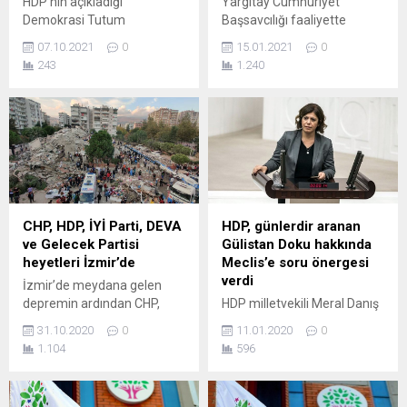
HDP’nin açıkladığı
Yargıtay Cumhuriyet
Demokrasi Tutum
Başsavcılığı faaliyette
Belgesi’yle ilgili fikir
bulunan siyasi parti ve üye
07.10.2021
0
15.01.2021
0
alışverişinde bulunmak
sayısı verilerini güncelledi.
243
1.240
üzere HDP’den bir heyet
Listeye göre 2019 yılında
CHP’yi ziyaret etti. HDP, 27
sadece 3 parti kurulurken
Eylül’de açıkladığı tutum
2020 yılında kuruluşunu ilan
belgesi üzerinde görüş
eden siyasi parti sayısı 27
alışverişinde bulunmak için
oldu. Toplam siyasi parti
siyasi partilere ziyaret
sayısı da 107’ye yükseldi.
başlattı. İlk ziyaret CHP’ye
Üye kampanyası yapan AK
yapıldı. HDP Grup
Parti yaklaşık bir yılda 1
Başkanvekili Saruhan Oluç,
milyon yeni kayıtla toplam...
CHP, HDP, İYİ Parti, DEVA
HDP, günlerdir aranan
HDP MYK Üyesi Tuncer
ve Gelecek Partisi
Gülistan Doku hakkında
Bakırhan ve Mersin
heyetleri İzmir’de
Meclis’e soru önergesi
Milletvekili Fatma
verdi
İzmir’de meydana gelen
Kurtulan’dan...
depremin ardından CHP,
HDP milletvekili Meral Danış
HDP, İYİ Parti, DEVA ve
Beştaş, 6 gündür kayıp olan
31.10.2020
0
11.01.2020
0
Gelecek Partisi heyetleri
Gülistan Doku hakkında
1.104
596
bölgeye giderek
Meclis'e soru önergesi verdi:
incelemelerde bulundu:
'Gülistan Doku’nun
Yıkılan binalarda alan
kaybolduğu bölgedeki