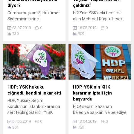
sorumluluğunu...
yapılmasına da tepki
diyor?
çaldınız’
gösterdi. Irak...
Cumhurbaşkanlığı Hükümet
HDP'nin YSK'deki temilcisi
Sisteminin birinci
olan Mehmet Rüştü Tiryaki,
yıldönümünde
mecliste yaptığı konuşmada
03.07.2019
0
16.05.2019
0
“rehabilitasyon”, “revizyon”
AK Parti’nin kişisel verileri
730
909
gündemde.
çaldığını söyledi: TC kimlik
Cumhurbaşkanlığı
numaralarını aldınız,
bünyesinde başlatılan
bunların nerede çalıştığına
çalışmaya muhalefet
dair bilgileri SGK’den aldınız,
mesafeli. Sorunun
BAĞ-KUR’dan aldınız; bütün
çözümünü parlamenter
verileri aldınız, devletin
sisteme dönüşte gören
bütün olanaklarını
partilerin olmazsa olmazları
kullandınız. HDP’nin
tarafsız Cumhurbaşkanı,
YSK’deki temsilcisi olan
HDP: YSK hukuku
HDP, YSK’nin KHK
kuvvetler ayrılığı, Meclis’in
Mehmet Rüştü Tiryaki, dün
çiğnedi, kendini inkar etti
kararının iptali için
güçlendirilmesi… 24 Haziran
TBMM’de yaptığı
başvurdu
HDP, Yüksek Seçim
seçimlerinin ardından
konuşmada AK Parti’nin
Kurulu'nun İstanbul kararına
HDP, seçimi kazanan
yürürlüğe giren
İstanbul...
sert tepki gösterdi: "YSK
belediye başkanı ve belediye
Cumhurbaşkanlığı Hükümet
hukuku çiğneyerek, kendini
meclis üyesi adaylarından
Sistemi birinci
07.05.2019
0
13.04.2019
0
inkar ederek ve iktidar
bazılarına KHK'li oldukları
yıldönümünde yeniden
804
759
baskısına boyun eğerek,
gerekçesiyle mazbata
tartışmaya açıldı.