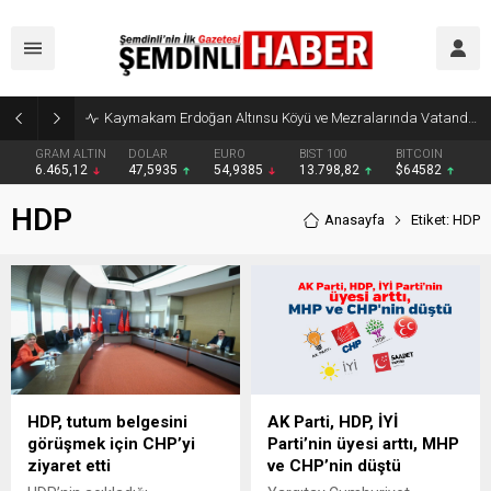
Kaymakam Erdoğan Altınsu Köyü ve Mezralarında Vatandaşlarla Buluştu
GRAM ALTIN
DOLAR
EURO
BIST 100
BITCOIN
6.465,12
47,5935
54,9385
13.798,82
$64582
HDP
Anasayfa
Etiket: HDP
HDP, tutum belgesini
AK Parti, HDP, İYİ
görüşmek için CHP’yi
Parti’nin üyesi arttı, MHP
ziyaret etti
ve CHP’nin düştü