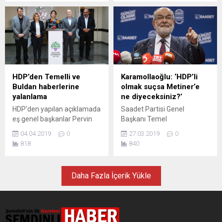
zerre kadar demokratik
verilmemesi yönündeki YSK
Cumhurbaşkanı Recep
meşruiyeti olmayan bir
kararının iptali için YSK'ye
Tayyip Erdoğan, “böylesine
karar almıştır. Hakimler bir
başvurdu. HDP yaptığı
büyük bir...
kez daha cübbelerini
başvuruda, "YSK yetkisini
iliklemiş, vicdani ve hukuki
aşmış, varoluş sebeplerinin
değerleri yok saymıştır."
tartışılmasına sebep olacak
Yüksek Seçim Kurulu’nin
bir durum yaratmıştır" dedi.
İstanbul kararına, HDP sert
HDP, seçimi kazanan
HDP’den Temelli ve
Karamollaoğlu: ‘HDP’li
tepki gösterdi. HDP’nin...
belediye başkanı ve belediye
Buldan haberlerine
olmak suçsa Metiner’e
meclis üyesi adaylarından
yalanlama
ne diyeceksiniz?’
bazılarına KHK’li...
HDP'den yapılan açıklamada
Saadet Partisi Genel
eş genel başkanlar Pervin
Başkanı Temel
Buldan ve Sezai Temelli'nin
Karamollaoğlu, partisinde
04.04.2019
0
27.03.2019
0
görevi bırakacağı şeklinde
PKK ile ilgili adaylar
818
840
yapılan haberler yalanladı.
bulunduğu iddialarına tepki
Açıklamada, MYK
gösterdi: HADEP'de genel
toplantısında 'batı illerinde
başkan yardımcılığı yapmış
Daha Fazla İçerik Yükle
aday göstermemek hata
Mehmet Metiner başta
oldu' gibi bir
olmak üzere bir çok ismin
değerlendirmenin de
AKP’de olmasına ne
yapılmadığı belirtildi. HDP Eş
diyeceksiniz? Saadet Partisi
Genel Başkanları Sezai
Genel Başkanı Temel