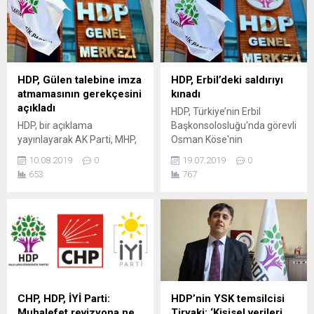
genişletmek için kolonlar
mobese kayıtlarına neden
kesilmiş! En az 80–100 arası
ulaşılamıyor?' Halkların
binada hasar var… Bazı
Demokratik Partisi (HDP)
binalar kum yığınına
Siirt Milletvekili Meral Danış
dönmüş durumda… Ege
Beştaş, Dersim’de 6 gündür
Denizi’nde merkez üssü
aranan Gülistan Doku’ya
HDP, Gülen talebine imza
HDP, Erbil’deki saldırıyı
İzmir’in Seferihisar ilçesi
ilişkin soru önergesi verdi.
atmamasının gerekçesini
kınadı
açıkları olan AFAD’a göre
Beştaş, Doku’nun yurt
açıkladı
HDP, Türkiye’nin Erbil
6.6,...
dışında bulunan Zainal
HDP, bir açıklama
Başkonsolosluğu'nda görevli
Abarakov...
yayınlayarak AK Parti, MHP,
Osman Köse'nin
CHP ve İYİ Parti'nin Gülen'in
düzenlenen silahlı saldırıda
10.08.2019
0
19.07.2019
0
iadesi için yayınlanan ortak
öldürülmesini kınadı.
653
767
metinde neden yer
"Beklentimiz, bu karanlık ve
almadıklarını ifade etti.
pek çok soru işaretini
Açıklamada, "İktidara geldiği
barındıran olayın bir an önce
2002’den 2014 sonuna
ve herhangi bir şüpheye yer
kadar Cemaate her türlü
bırakılmayacak şekilde
desteği sunan, bu desteği
aydınlatılmasıdır" çağrısı
defalarca en üst düzeydeki
yapan HDP, bir
temsilcileri tarafından dile
milletvekillerinin, saldırının
getiren AKP iktidarının, bu
faili olarak açıklanan kardeşi
CHP, HDP, İYİ Parti:
HDP’nin YSK temsilcisi
yapının büyümesindeki
üzerinden hedef
Muhalefet revizyona ne
Tiryaki: ‘Kişisel verileri