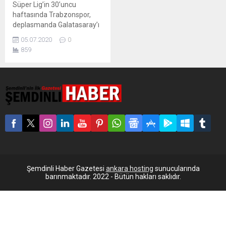
Süper Lig’in 30’uncu
haftasında Trabzonspor,
deplasmanda Galatasaray’ı
3-1 mağlup etti. Bordo
05.07.2020
0
mavili ekibin gollerini 41’inci
859
dakikada penaltıdan Sosa,
70’inci dakikada Novak ve
90+5’inci dakikada Sörloth
kaydetti. Galatasaray’ın tek
golü ise 90+3’üncü dakikada
Seri’nin penaltı vuruşundan
geldi. Müsabakanın 32’nci
dakikada Feghouli, Da
Costa’ya yaptığı
müdahaleden dolayı kırmızı
kart görerek takımını 10
kişi...
Şemdinli Haber Gazetesi
ankara hosting
sunucularında
barınmaktadır. 2022 - Bütün hakları saklıdır.