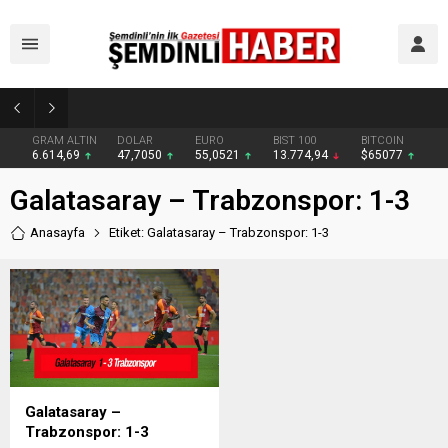
Yüksekova’da zehir tacirlerine darbe: Kıyafetlere emdirilmiş 13 kilo metamfetamin ele geçirildi
GRAM ALTIN
DOLAR
EURO
BIST 100
BITCOIN
6.614,69
47,7050
55,0521
13.774,94
$65077
Galatasaray – Trabzonspor: 1-3
Anasayfa
Etiket: Galatasaray – Trabzonspor: 1-3
Galatasaray –
Trabzonspor: 1-3