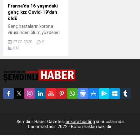
Fransa’da 16 yaşındaki
genç kız Covid-19’dan
öldü
Genç hastaların korona
virüsünden ölüm yüzdeleri
artıyor. Fransa’da hiçbir
27.03.2020
0
hastalığı olmayan 16
613
yaşındaki genç kız Covid-
19’dan öldü. Genç kızın
annesi, “Cumartesi günü
kızımın nefes alıp vermekte
zorlandığını fark ettik.
Perşembe günü kızımı
kaybettim” dedi. Dünyayı
saran korona virüsü
salgınının genellikle yaşlı ve
kronik hastaları öldürdüğü
düşünülse de gençlerde de
ölümler...
Şemdinli Haber Gazetesi
ankara hosting
sunucularında
barınmaktadır. 2022 - Bütün hakları saklıdır.