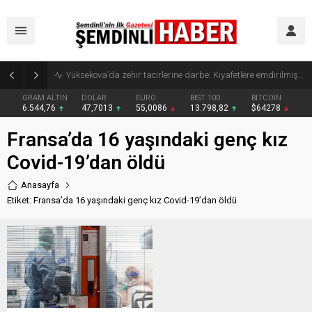
Yüksekova’da zehir tacirlerine darbe: Kıyafetlere emdirilmiş 13 kilo metamfetamin ele geçirildi
GRAM ALTIN
DOLAR
EURO
BIST 100
BITCOIN
6.544,76
47,7013
55,0086
13.798,82
$64278
Fransa’da 16 yaşındaki genç kız
Covid-19’dan öldü
Anasayfa
Etiket: Fransa’da 16 yaşındaki genç kız Covid-19’dan öldü