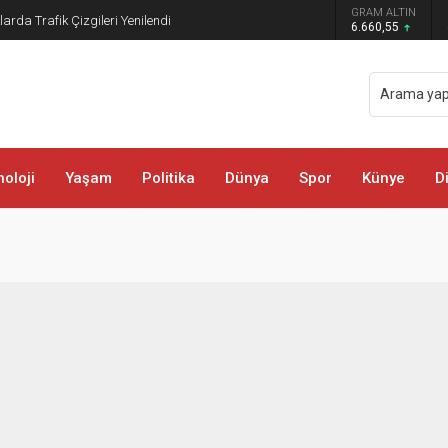
GRAM ALTIN
rda Trafik Çizgileri Yenilendi
6.660,55
oloji
Yaşam
Politika
Dünya
Spor
Künye
D