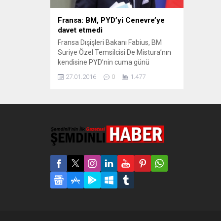
Fransa: BM, PYD’yi Cenevre’ye
davet etmedi
Fransa Dışişleri Bakanı Fabius, BM
Suriye Özel Temsilcisi De Mistura’nın
kendisine PYD’nin cuma günü
başlayacak Cenevre görüşmelerine
27.01.2016
0
1.477
davet edilmediğini söylediğini aktardı.
Fransa Dışişleri Bakanı, 29 Ocak Cuma
günü İsviçre’nin Cenevre kentinde
yapılacak Suriye görüşmelerine
PYD’nin davet edilmeyeceğini söyledi.
France Culture Radio’nun sorularını
yanıtlayan Fabius, “BM Suriye Özel
Temsilcisi Staffan de Mistura...