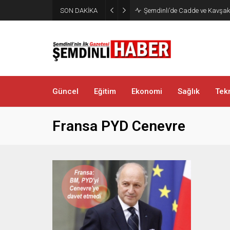
SON DAKİKA
Şemdinli’de Cadde ve Kavşakla
Güncel
Eğitim
Ekonomi
Sağlık
Tekn
Fransa PYD Cenevre