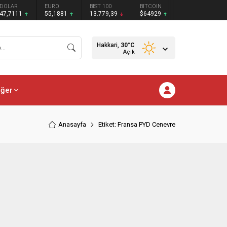
DOLAR
EURO
BIST 100
BITCOIN
47,7111
55,1881
13.779,39
$64929
Hakkari,
30
°C
Açık
iğer
Anasayfa
Etiket: Fransa PYD Cenevre