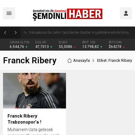
Yüksekova’da zehir tacirlerine darbe: Kıyafetlere emdirilmiş 13 kilo metamfetamin ele geçirildi
GRAM ALTIN
DOLAR
EURO
BIST 100
BITCOIN
6.544,76
47,7013
55,0086
13.798,82
$64278
Franck Ribery
Anasayfa
Etiket: Franck Ribery
Franck Ribery
Trabzonspor’a !
Muharrem Usta gelecek