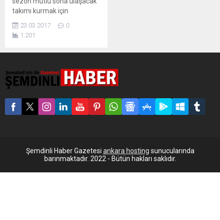
sezon mutlu sona ulaşacak
takımı kurmak için
çabalarken, menajerler
23.03.2017
0
Bayern Münih’in 33’lük
1.201
yıldızını bordo-mavililere
önerdi.
Şemdinli Haber Gazetesi
ankara hosting
sunucularında
barınmaktadır. 2022 - Bütün hakları saklıdır.