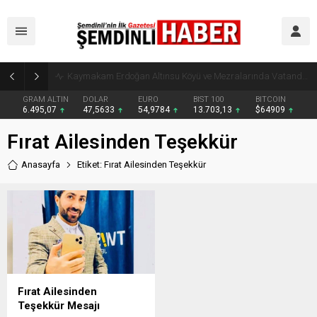
Kaymakam Erdoğan Altınsu Köyü ve Mezralarında Vatandaşlarla Buluştu
GRAM ALTIN
DOLAR
EURO
BIST 100
BITCOIN
6.495,07
47,5633
54,9784
13.703,13
$64909
Fırat Ailesinden Teşekkür
Anasayfa
Etiket: Fırat Ailesinden Teşekkür
Fırat Ailesinden
Teşekkür Mesajı