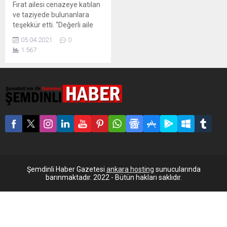
Fırat ailesi cenazeye katılan
ve taziyede bulunanlara
teşekkür etti. “Değerli aile
büyüğümüz, Züheyr Fırat’ın
05.04.2021
0
oğlu merhum Abidin Fırat’ın
1.567
vefatı vesilesiyle; tüm eş,
dost akraba ve
hemşerilerimiz gerek
cenaze törenine ve gerekse
taziyemize gelerek veya
telefonla arayarak bizleri bu
acı günümüzde yalnız
bırakmadılar. Uzaktan
yakından cenazemize
katılan, taziye
ziyaretinde bulunan, mesaj
gönderen,...
Şemdinli Haber Gazetesi
ankara hosting
sunucularında
barınmaktadır. 2022 - Bütün hakları saklıdır.