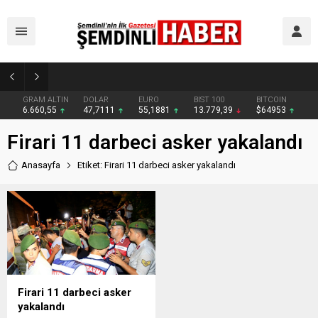
Şemdinli’de Cadde ve Kavşaklarda Trafik Çizgileri Yenilendi
GRAM ALTIN
DOLAR
EURO
BIST 100
BITCOIN
6.660,55
47,7111
55,1881
13.779,39
$64953
Firari 11 darbeci asker yakalandı
Anasayfa
Etiket: Firari 11 darbeci asker yakalandı
Firari 11 darbeci asker
yakalandı