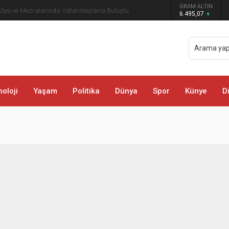
GRAM ALTIN
öyü ve Mezralarında Vatandaşlarla Buluştu
6.495,07
oloji
Yaşam
Politika
Dünya
Spor
Künye
D