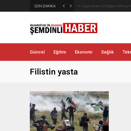
SON DAKİKA
Kaymakam Erdoğan Altınsu K
Güncel
Eğitim
Ekonomi
Sağlık
Tekn
Filistin yasta