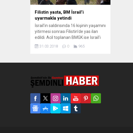
Filistin yasta, BM İsrail’i
uyarmakla yetindi
İsrail'in saldırısında 16 kişinin yaşamını
yitirmesi sonrası Filistin'de yas ilan
edildi. Acil toplanan BMGK ise İsrail'i
uyarmakla yetindi. Gazze’de en az 16
31.03.2018
0
965
Filistinlinin ölümüyle sonuçlanan
olayların ardından BM Güvenlik
Konseyi acil toplandı. BM Genel
Sekreteri Guterres de, olayların
aydınlatılması için “Bağımsız ve şeffaf
bir soruşturma” talep etti. İsrail’e uyarı
dışında...