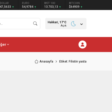
DOLAR
EURO
BIST 100
BITCOIN
47,5633
54,9784
13.703,13
$64909
Hakkari,
17
°C
Açık
iğer
Anasayfa
Etiket: Filistin yasta