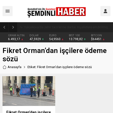
Yüksekova’da zehir tacirlerine darbe: Kıyafetlere emdirilmiş 13 kilo metamfetamin ele geçirildi
GRAM ALTIN
DOLAR
EURO
BIST 100
BITCOIN
6.493,17
47,5929
54,9560
13.798,82
$64451
Fikret Orman’dan işçilere ödeme
sözü
Anasayfa
Etiket: Fikret Orman’dan işçilere ödeme sözü
Fikret Orman’dan işçilere