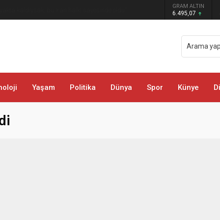
GRAM ALTIN
öyü ve Mezralarında Vatandaşlarla Buluştu
6.495,07
oloji
Yaşam
Politika
Dünya
Spor
Künye
D
di