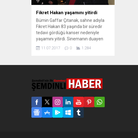
Fikret Hakan yaşamını yitirdi
Bümin Gaffar Çıtanak, sahne adıyla
Fikret Hakan 83 yaşında bir süredir
tedavi gördüğü kanser nedeniyle
yaşamını yitirdi. Sinemanın duayen
isimlerinden Fikret Hakan hayatını
11.07.2017
0
1.284
kaybetti. Akciğer kanseri olan ve
tedavi gördüğü İstanbul Dr. Lütfi Kırdar
Kartal Eğitim ve Araştırma
Hastanesi’nde Göğüs Cerrahi
servisinde akciğer ameliyatı olan
Fikret Hakan, burada doktorların tüm...