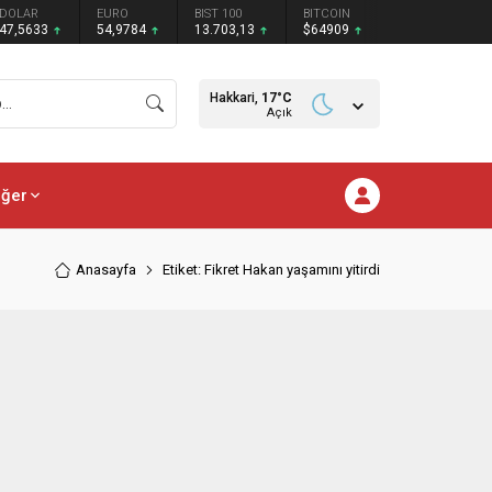
DOLAR
EURO
BIST 100
BITCOIN
47,5633
54,9784
13.703,13
$64909
Hakkari,
17
°C
Açık
iğer
Anasayfa
Etiket: Fikret Hakan yaşamını yitirdi