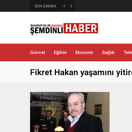
SON DAKİKA
Kaymakam Erdoğan Altınsu K
Güncel
Eğitim
Ekonomi
Sağlık
Tekn
Fikret Hakan yaşamını yitir