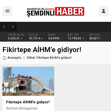
Yüksekova’da zehir tacirlerine darbe: Kıyafetlere emdirilmiş 13 kilo metamfetamin ele geçirildi
GRAM ALTIN
DOLAR
EURO
BIST 100
BITCOIN
6.505,41
47,7014
54,9990
13.798,82
$64217
Fikirtepe AİHM’e gidiyor!
Anasayfa
Etiket: Fikirtepe AİHM’e gidiyor!
Fikirtepe AİHM’e gidiyor!
Kentsel dönüşümün