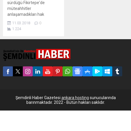
sürdüğü Fikirtepe'de
müteahhitler
anlaşamadıkları hak
sahiplerine 'yeni yol haritası'
11.03.2018
0
adı altında yeni bir sözleşme
1.224
öneriyor. Bu sözleşmede
ağır ihlallerin olduğunu
söyleyen avukat Hürriyet
Azak, "AİHM yolu göründü"
diyerek 'yeni yol haritasında'
neler yazıldığını anlatıyor…
İstanbul’un Kadıköy ilçesine
bağlı Fikirtepe’de yıllardır
yılan hikayesine dönen
kentsel dönüşüm yeni
sorunlarla gündeme...
Şemdinli Haber Gazetesi
ankara hosting
sunucularında
barınmaktadır. 2022 - Bütün hakları saklıdır.