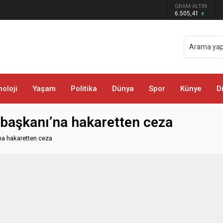
 darbe: Kıyafetlere emdirilmiş 13 kilo
GRAM ALTIN
6.505,41
oloji
Yaşam
Politika
Dünya
Spor
Künye
D
başkanı’na hakaretten ceza
na hakaretten ceza