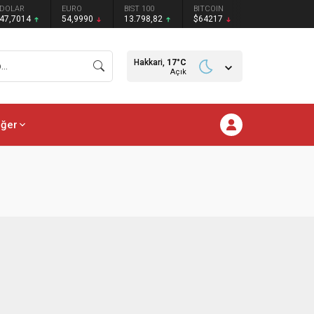
DOLAR
EURO
BIST 100
BITCOIN
47,7014
54,9990
13.798,82
$64217
Hakkari,
17
°C
Açık
iğer