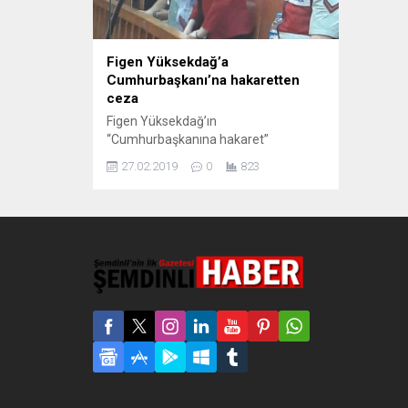
Figen Yüksekdağ’a
Cumhurbaşkanı’na hakaretten
ceza
Figen Yüksekdağ’ın
“Cumhurbaşkanına hakaret”
davasında karar açıklandı. HDP eski Eş
27.02.2019
0
823
Genel Başkanı Figen Yüksekdağ’a
“Cumhurbaşkanına hakaret” iddiasıyla
yargılandığı davada 1 yıl 6 ay hapis
cezası verildi. Kararı değerlendiren
Yüksekdağ’ın avukatı Serdar Çelebi,
müvekkilin savunmasını burada
alınması gerektiğini talep ettiklerini ve
bunun kabul edilmediğini söyledi.
Serdar ayrıca Ankara 23. Asliye
Ceza...