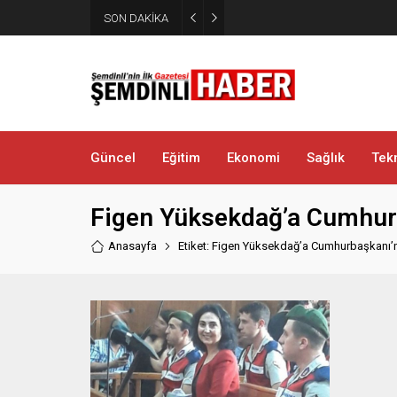
Yüksekova’da zehir tacirlerine
SON DAKİKA
metamfetamin ele geçirildi
Güncel
Eğitim
Ekonomi
Sağlık
Tekn
Figen Yüksekdağ’a Cumhur
Anasayfa
Etiket: Figen Yüksekdağ’a Cumhurbaşkanı’