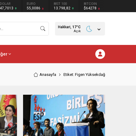
DOLAR
EURO
BIST 100
BITCOIN
47,7013
55,0086
13.798,82
$64278
Hakkari,
17
°C
Açık
iğer
Anasayfa
Etiket: Figen Yüksekdağ