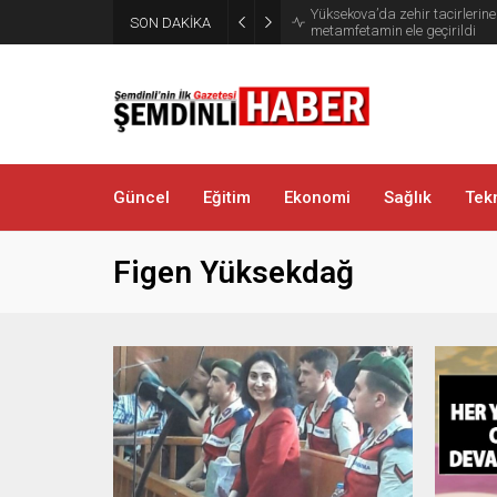
Yüksekova’da zehir tacirlerine
SON DAKİKA
metamfetamin ele geçirildi
Güncel
Eğitim
Ekonomi
Sağlık
Tekn
Figen Yüksekdağ