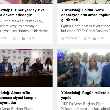
kdağ: Biz her yerdeyiz ve
Yüksekdağ: Eğitim-Sen’e
a devam edeceğiz
operasyonların amacı toplu
çürütmek
ş Genel Başkanı Yüksekdağ,
iyelere kayyum atamayla
Eğitim-Sen'e destek ziyaretind
n siyasetteki iradesine bir darbe
bulunan HDP Eş Genel Başkanı 
ğını belirtti. Halkların
Yüksekdağ, iktidarın başarısız 
0.2016
0
1.260
26.09.2016
0
1.215
atik Partisi (HDP) Kadın
girişimini fırsata çevirdiğini söyl
i, HDP Eş Genel Başkanı Figen
“Eğitimde kendilerine biat eden
dağ'ın katılımıyla Elite World
istiyorlar” dedi. Yüksekdağ, Eğit
e "Kadınlar Yerel Yönetimleri
Sen’e yönelik operasyonların a
ıyor" başlıklı konferansta
ise ‘toplumu çürütmek’ olduğunu
arla bir araya geldi. Toplantıya
getirdi. Halkların Demokratik Par
BP bileşenlerinin yanı sıra çok
(HDP) Eş Genel Başkanı Figen
kadın...
Yüksekdağ, HDP Grup Başkan Ve
İdris Baluken ve HDP...
kdağ: Altınörs’ün
Yüksekdağ: Bugün millete d
lanması siyasi komplo
yapıldı
asyonudur
HDP Eş Genel Başkanı Figen
 Genel Başkanı Figen
Yüksekdağ, polis ablukası altınd