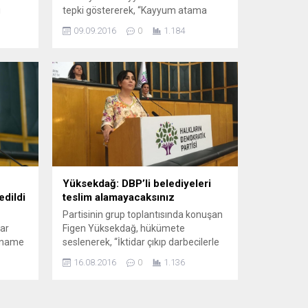
ı
tepki göstererek, “Kayyum atama
sonra
kararı verdiler. Peki milyonlarca
09.09.2016
0
1.184
yaptık’
seçmene ne yapacaksınız. Her bir
pıyor”
seçmene ayrı ayrı kayyum mu
si
atayacaksınız” dedi. Halkların
Demokratik Partisi (HDP) Eş Genel
ik
Başkanı Figen Yüksekdağ, AB Yüksek
stan
Temsilcisi Luisa Mogherini ve AB’nin
rahim...
Genişlemeden Sorumlu Komiseri
Johannes Hahn ile...
Yüksekdağ: DBP’li belediyeleri
edildi
teslim alamayacaksınız
Partisinin grup toplantısında konuşan
ar
Figen Yüksekdağ, hükümete
ianame
seslenerek, “İktidar çıkıp darbecilerle
’nce
yaptığı ortaklığın hesabını vermeli.
16.08.2016
0
1.136
DP
Orada burada ‘FETÖ’cü’ aramanıza
ahim
gerek yok. ‘FETÖ’ sizsiniz, siz” dedi.
Halkların Demokratik Partisi (HDP) Eş