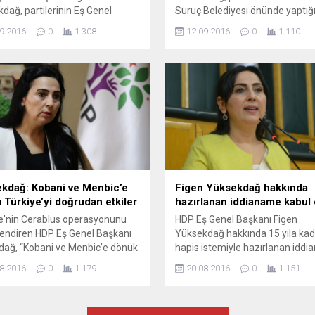
dağ, partilerinin Eş Genel
Suruç Belediyesi önünde yaptığ
 Yardımcısı Alp Altınörs’ün
konuşmada, “15 Temmuz’dan 
9.2016
0
1.308
12.09.2016
0
1.110
anmasıyla ilgili konuştu,
‘biz millete değil devlete darbe 
rs’ün tutuklanmasının “siyasi
diyenler bugün millete darbe ya
o operasyonu” olduğunu
dedi. Halkların Demokratik Parti
. Yüksekdağ, Altınörs’le ilgili bir
(HDP) Eş Genel Başkanı Figen
ya başlatacaklarını açıkladı.
Yüksekdağ, Halkların Demokrat
rın Demokratik Partisi (HDP) Eş
Kongresi (HDK) Eş Sözcüsü Güli
Başkanı Figen Yüksekdağ, HDP
Kılıç Koçyiğit, Urfa Milletvekili İb
el Başkan Yardımcısı Alp
s’ün tutuklanmasıyla ilgili parti
merkezinde açıklama...
kdağ: Kobani ve Menbic’e
Figen Yüksekdağ hakkında
ı Türkiye’yi doğrudan etkiler
hazırlanan iddianame kabul 
e'nin Cerablus operasyonunu
HDP Eş Genel Başkanı Figen
endiren HDP Eş Genel Başkanı
Yüksekdağ hakkında 15 yıla kad
ağ, “Kobani ve Menbic’e dönük
hapis istemiyle hazırlanan idd
dırı harekatının başlatılması ve
Şanlıurfa Ağır Ceza Mahkemesi
8.2016
0
1.179
20.08.2016
0
1.151
ülmesi Türkiye’yi doğrudan
kabul edildi. Mahkeme ayrıca H
r” dedi. Halkların Demokratik
milletvekilleri Dilek Öcalan, İbr
i (HDP) Eş Genel Başkanı Figen
Ayhan ve Altan Tan hakkındaki