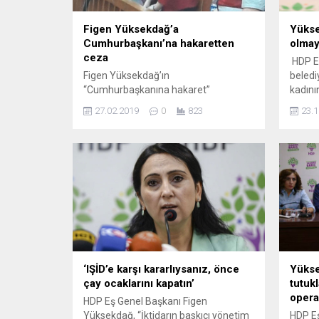
Figen Yüksekdağ’a
Yükse
Cumhurbaşkanı’na hakaretten
olmay
ceza
HDP E
Figen Yüksekdağ’ın
beled
“Cumhurbaşkanına hakaret”
kadını
davasında karar açıklandı. HDP eski Eş
yapıldı
27.02.2019
0
823
23.1
Genel Başkanı Figen Yüksekdağ’a
Demokr
“Cumhurbaşkanına hakaret” iddiasıyla
Meclis
yargılandığı davada 1 yıl 6 ay hapis
Yüksek
cezası verildi. Kararı değerlendiren
Otel'd
Yüksekdağ’ın avukatı Serdar Çelebi,
Tartış
müvekkilin savunmasını burada
kadınl
alınması gerektiğini talep ettiklerini ve
HDP, D
bunun kabul edilmediğini söyledi.
sayıda 
Serdar ayrıca Ankara 23. Asliye
Ceza...
‘IŞİD’e karşı kararlıysanız, önce
Yükse
çay ocaklarını kapatın’
tutuk
oper
HDP Eş Genel Başkanı Figen
Yüksekdağ, “İktidarın baskıcı yönetim
HDP Eş