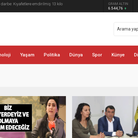
 darbe: Kıyafetlere emdirilmiş 13 kilo
GRAM ALTIN
6.544,76
oloji
Yaşam
Politika
Dünya
Spor
Künye
D