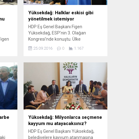
Yüksekdağ: Halklar eskisi gibi
mu
yönetilmek istemiyor
HDP Eş Genel Başkanı Figen
e
Yüksekdağ, ESP’nin 3. Olağan
Figen
Kongresi’nde konuştu. Ülke
darbe
siyasetinde yenilenmeye ihtiyaç
25.09.2016
0
1.167
edi,
olduğunu söyleyen Yüksekdağ,
 asker
”Türkiye halkı, eskisi gibi yönetilmek
im-
istemiyor” dedi. Halkların Demokratik
macının
Partisi (HDP) Eş Genel Başkanı Figen
 dile
Yüksekdağ Ezilenlerin Sosyalist
tisi
Partisi’nin (ESP) 3 . Olağan
Kongresi’nde konuştu. Aynı zamanda
kili
ESP’nin kurucularından da olan
Yüksekdağ’ın,...
arbe
Yüksekdağ: Milyonlarca seçmene
kayyum mu atayacaksınız?
HDP Eş Genel Başkanı Yüksekdağ,
aki
belediyelere kayyum atanmasına