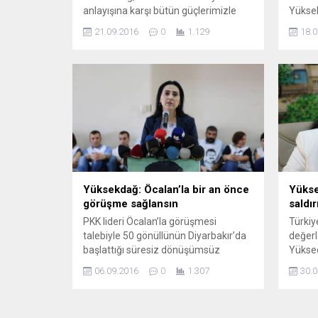
anlayışına karşı bütün güçlerimizle
Yüksek
karşı koyacağız. Biz sizin kanun
Başkan
21.09.2016
0
1.129
18.0
kılığına girmiş fermanlarınızı
tutukl
tanımıyoruz. Padişah özentileri
Altınö
ferman yerine KHK’lerle ülkeye
kompl
despotluk dayatıyor. Bu, asla izin
söyledi
vereceğimiz bir siyasi yaklaşım değil”
kampan
diye konuştu. Halkların Demokratik
Halkla
Partisi (HDP) Eş Genel Başkanı Figen
Genel 
Yüksekdağ, Parti Meclisi...
Eş Gen
Altınör
genel 
Yüksekdağ: Öcalan’la bir an önce
Yükse
görüşme sağlansın
saldır
PKK lideri Öcalan’la görüşmesi
Türkiy
talebiyle 50 gönüllünün Diyarbakır’da
değerl
başlattığı süresiz dönüşümsüz
Yüksed
açlık grevini ziyaret eden HDP Eş
bir sal
06.09.2016
0
1.307
30.0
Genel Başkanı Yüksekdağ, Öcalan ile
sürdür
görüşmenin bir an önce sağlanmasını
etkile
istedi. PKK Lideri Abdullah Öcalan’la
Partis