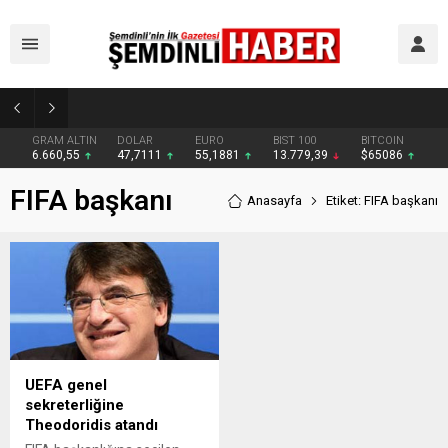
Reşat Erbaş Son Yolculuğuna Uğurlandı
GRAM ALTIN
DOLAR
EURO
BIST 100
BITCOIN
6.660,55
47,7111
55,1881
13.779,39
$65086
FIFA başkanı
Anasayfa
Etiket: FIFA başkanı
UEFA genel
sekreterliğine
Theodoridis atandı