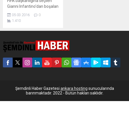
FIFA başkanlığına seçilen
Gianni Infantino'dan boşalan
UEFA genel sekreterliği
05.03.2016
0
görevine geçici olarak
1.410
Theodore Theodoridis
atandı.
Şemdinli Haber Gazetesi
ankara hosting
sunucularında
barınmaktadır. 2022 - Bütün hakları saklıdır.