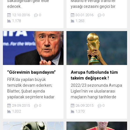
sakatlığından gelir elde
Madrid'e verdiği transfer
edecek.
yasağı cezasını geçici bir
süre dondurdu.
12.10.2016
0
30.01.2016
0
1.178
1.263
”Görevimin başındayım”
Avrupa futbolunda tüm
takvim değişecek !
FIFA'da yapılan büyük
temizlik devam ederken;
2022/23 sezonunda Avrupa
Blatter, Şubat ayında
Ligleri'nin ve uluslararası
yapılacak seçimlere kadar
maçların hangi tarihlerde
istifa etmeyeceğini açıkladı.
oynanabileceğine dair bir
29.09.2015
0
26.09.2015
0
taslak çıkarıldı.
1.332
1.370