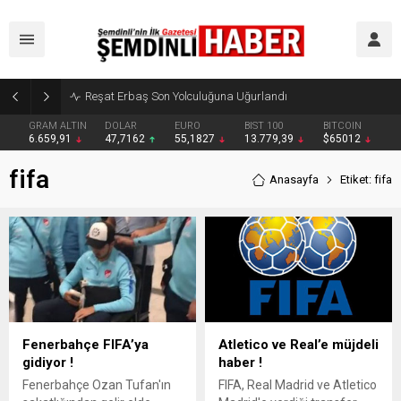
Reşat Erbaş Son Yolculuğuna Uğurlandı
GRAM ALTIN
DOLAR
EURO
BIST 100
BITCOIN
6.659,91
47,7162
55,1827
13.779,39
$65012
fifa
Anasayfa
Etiket: fifa
Fenerbahçe FIFA’ya
Atletico ve Real’e müjdeli
gidiyor !
haber !
Fenerbahçe Ozan Tufan'ın
FIFA, Real Madrid ve Atletico