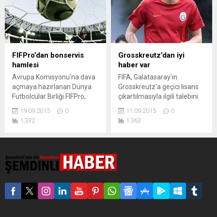
FIFPro’dan bonservis
Grosskreutz’dan iyi
hamlesi
haber var
Avrupa Komisyonu'na dava
FIFA, Galatasaray'ın
açmaya hazırlanan Dünya
Grosskreutz'a geçici lisans
Futbolcular Birliği FIFPro,
çıkartılmasıyla ilgili talebini
futbolcuların bedava takım
görüşmeye uygun buldu.
19.09.2015
0
11.09.2015
0
değiştirmesini isteyecek...
1.332
1.363