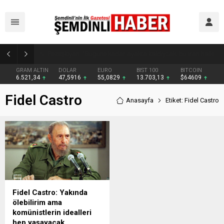
Kaymakam Erdoğan Altınsu Köyü ve Mezralarında Vatandaşlarla Buluştu
GRAM ALTIN
DOLAR
EURO
BIST 100
BITCOIN
6.521,34
47,5916
55,0829
13.703,13
$64609
Fidel Castro
Anasayfa
Etiket: Fidel Castro
Fidel Castro: Yakında
ölebilirim ama
komünistlerin idealleri
hep yaşayacak