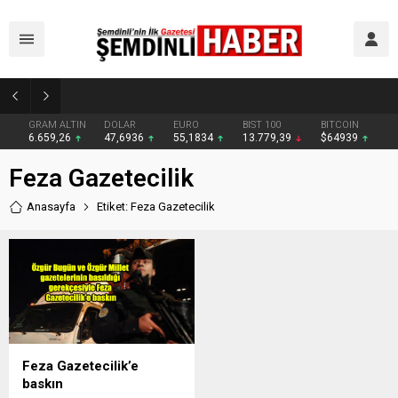
Yüksekova’da zehir tacirlerine darbe: Kıyafetlere emdirilmiş 13 kilo metamfetamin ele geçirildi
GRAM ALTIN
DOLAR
EURO
BIST 100
BITCOIN
6.659,26
47,6936
55,1834
13.779,39
$64939
Feza Gazetecilik
Anasayfa
Etiket: Feza Gazetecilik
Feza Gazetecilik’e
baskın