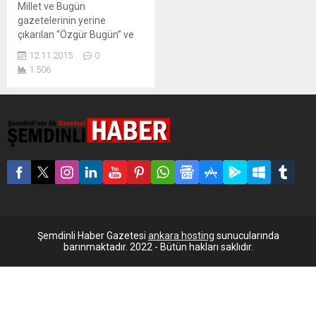
Millet ve Bugün
gazetelerinin yerine
çıkarılan “Özgür Bugün” ve
“Özgür Millet” gazetelerinin
12.11.2015
0
basıldığı gerekçesiyle,
1.506
Yenibosna’daki Feza
Gazetecilik A.Ş.
matbaasında arama yapıldı.
Bir süre önce kayyum
atanan Bugün ve Millet
gazetelerinin yerine “Özgür
Bugün” ve “Özgür Millet”
gazetelerinin basıldığı
gerekçesiyle, 5 kişilik polis
ekibi ile 2 avukat, saat 21.00
sıralarında mahkeme...
Şemdinli Haber Gazetesi
ankara hosting
sunucularında
barınmaktadır. 2022 - Bütün hakları saklıdır.