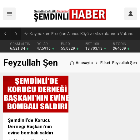
Kaymakam Erdoğan Altınsu Köyü ve Mezralarında Vatandaşlarla Buluştu
GRAM ALTIN
DOLAR
EURO
BIST 100
BITCOIN
6.521,34
47,5916
55,0829
13.703,13
$64609
Feyzullah Şen
Anasayfa
Etiket: Feyzullah Şen
Şemdinli’de Korucu
Derneği Başkanı’nın
evine bombalı saldırı