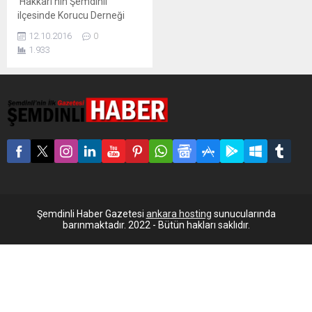
Hakkari'nin Şemdinli
ilçesinde Korucu Derneği
Başkanı Feyzullah Şen'in
12.10.2016
0
evine bombalı saldırı
1.933
düzenlenirken, saldırıda ölen
yada yaralanan olmadığı
belirtildi. Edinilen bilgiye
göre, Şemdinli Korucu
Derneği Başkanı Feyzullah
Şen'in Günyazı (Qelaşk)
köyü Çalışanlar
mezrasındaki evine bombalı
saldırı düzenlendi. Bombalı
saldırıda ölen yada
yaralanan olmadığı belirtildi.
Saldırı ile ilgili soruşturma
Şemdinli Haber Gazetesi
ankara hosting
sunucularında
başlatıldığı bildirildi.
barınmaktadır. 2022 - Bütün hakları saklıdır.