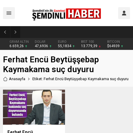
Yüksekova’da zehir tacirlerine darbe: Kıyafetlere emdirilmiş 13 kilo metamfetamin ele geçirildi
GRAM ALTIN
DOLAR
EURO
BIST 100
BITCOIN
6.659,26
47,6936
55,1834
13.779,39
$64939
Ferhat Encü Beytüşşebap
Kaymakama suç duyuru
Anasayfa
Etiket: Ferhat Encü Beytüşşebap Kaymakama suç duyuru
Ferhat Encü,