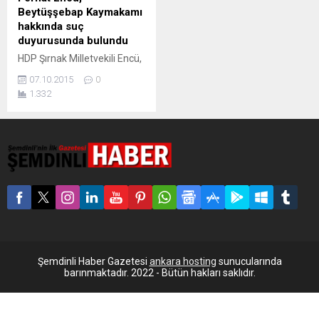
Beytüşşebap Kaymakamı
hakkında suç
duyurusunda bulundu
HDP Şırnak Milletvekili Encü,
Beytüşebap Kaymakamı
07.10.2015
0
Kadir Güntepe hakkında,
1.332
kendisini tehdit ettiği
gerekçesiyle suç
duyurusunda bulundu. HDP
Şırnak Milletvekili Ferhat
Encü, Şırnak’ın Beytüşşebap
ilçesinde 26 Eylül’de
yaşanan çatışmalar
esnasında bir ambulans
şoförü ve 4 sivilin askerler
tarafından öldürüldüğüne
ilişkin sosyal medyada
paylaşımda bulunmasının
Şemdinli Haber Gazetesi
ankara hosting
sunucularında
ardından Beytüşşebap
barınmaktadır. 2022 - Bütün hakları saklıdır.
Kaymakamı Kadir Güntepe
tarafından tehdit...